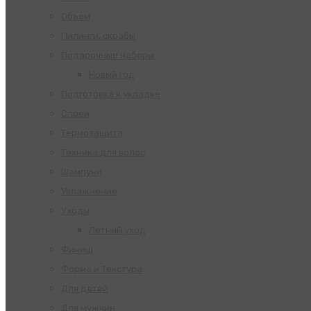
Объем
Пилинги, скрабы
Подарочные наборы
Новый год
Подготовка к укладке
Спреи
Термозащита
Техника для волос
Шампуни
Увлажнение
Уходы
Летний уход
Финиш
Форма и Текстура
Для детей
Для мужчин