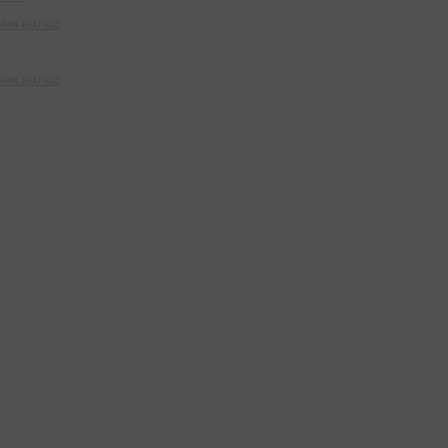
ния волос
ких волос