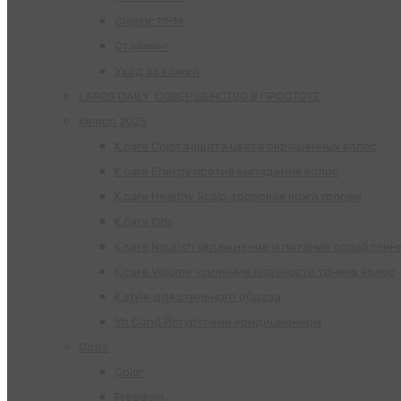
Classic 11PM
Стайлинг
Уход за кожей
LAROS DAILY. СОВЕРШЕНСТВО В ПРОСТОТЕ
Kemon 2025
K.care Color защита цвета окрашенных волос
K.care Energy против выпадения волос
K.care Healthy Scalp здоровая кожа головы
K.care Kids
K.care Nourish увлажнение и питание ослабленн
K.care Volume усиление плотности тонких волос
K.style для стильного образа
Yo Cond Йогуртовые кондиционеры
Cotril
Color
Freedom