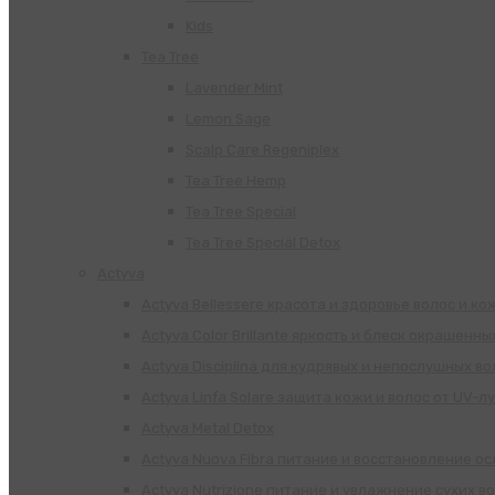
Kids
Tea Tree
Lavender Mint
Lemon Sage
Scalp Care Regeniplex
Tea Tree Hemp
Tea Tree Special
Tea Tree Special Detox
Actyva
Actyva Bellessere красота и здоровье волос и ко
Actyva Color Brillante яркость и блеск окрашенны
Actyva Disciplina для кудрявых и непослушных во
Actyva Linfa Solare защита кожи и волос от UV-л
Actyva Metal Detox
Actyva Nuova Fibra питание и восстановление о
Actyva Nutrizione питание и увлажнение сухих в