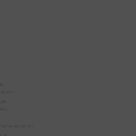
жи
х волос
лос
учей
слабленных волос
олос