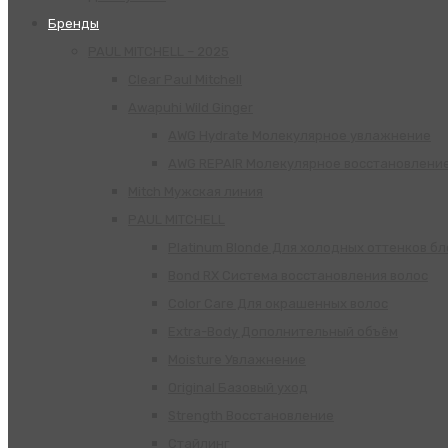
Бренды
PAUL MITCHELL – 2025
Clear Paul Mitchell
Awapuhi Wild Ginger
AWG Hydrate Молекулярное увлажнение
AWG REPAIR Молекулярное восстановлени
Mitch Мужская линия
РАUL МITCHELL
Platinum Blonde Для холодных оттенков б
Bond RX Система восстановления волос
Color Care Для окрашенных волос
Extra-Body Дополнительный объём
Moisture Увлажнение
Original Базовый уход
Strength Восстановление
Стайлинг