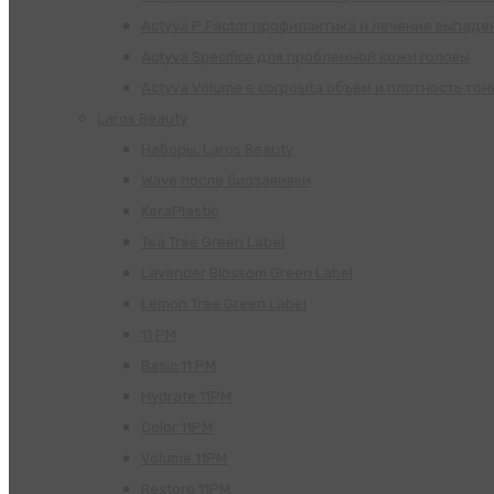
Actyva P Factor профилактика и лечение выпаде
Actyva Specifice для проблемной кожи головы
Actyva Volume e corposita объём и плотность тон
Laros Beauty
Наборы, Laros Beauty
Wave после биозавивки
KeraPlastic
Tea Tree Green Label
Lavender Blossom Green Label
Lemon Tree Green Label
11 PM
Basic 11 PM
Hydrate 11PM
Color 11PM
Volume 11PM
Restore 11PM