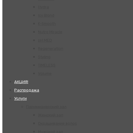
Hydra
Icy Blond
K-Smooth
Nutro Miracle
pH MED
Regeneration
Styling
TIMELESS
Volume
АКЦИЯ!
Распродажа
Услуги
Парикмахерский зал
Женский зал
Окрашивание волос
Мужской зал