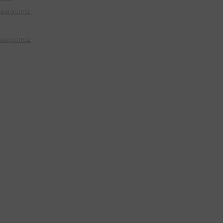
ния волос
ких волос