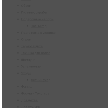
Объем
Пилинги, скрабы
Подарочные наборы
Новый год
Подготовка к укладке
Спреи
Термозащита
Техника для волос
Шампуни
Увлажнение
Уходы
Летний уход
Финиш
Форма и Текстура
Для детей
Для мужчин