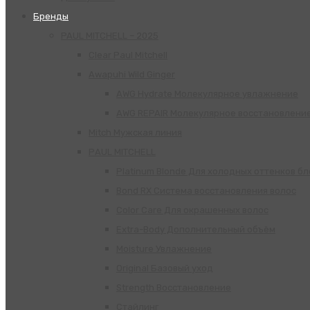
Бренды
PAUL MITCHELL – 2025
Clear Paul Mitchell
Awapuhi Wild Ginger
AWG Hydrate Молекулярное увлажнение
AWG REPAIR Молекулярное восстановлени
Mitch Мужская линия
РАUL МITCHELL
Platinum Blonde Для холодных оттенков б
Bond RX Система восстановления волос
Color Care Для окрашенных волос
Extra-Body Дополнительный объём
Moisture Увлажнение
Original Базовый уход
Strength Восстановление
Стайлинг