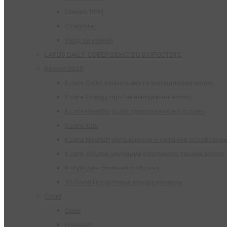
Classic 11PM
Стайлинг
Уход за кожей
LAROS DAILY. СОВЕРШЕНСТВО В ПРОСТОТЕ
Kemon 2025
K.care Color защита цвета окрашенных волос
K.care Energy против выпадения волос
K.care Healthy Scalp здоровая кожа головы
K.care Kids
K.care Nourish увлажнение и питание ослабленн
K.care Volume усиление плотности тонких волос
K.style для стильного образа
Yo Cond Йогуртовые кондиционеры
Cotril
Color
Freedom