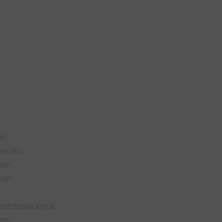
жи
х волос
лос
учей
слабленных волос
олос