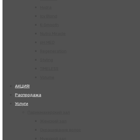
Hydra
Icy Blond
K-Smooth
Nutro Miracle
pH MED
Regeneration
Styling
TIMELESS
Volume
АКЦИЯ!
Распродажа
Услуги
Парикмахерский зал
Женский зал
Окрашивание волос
Мужской зал