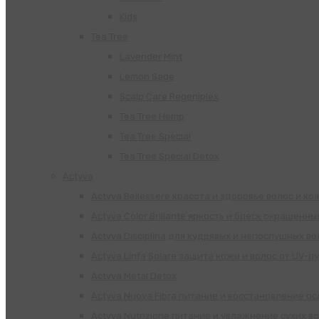
Kids
Tea Tree
Lavender Mint
Lemon Sage
Scalp Care Regeniplex
Tea Tree Hemp
Tea Tree Special
Tea Tree Special Detox
Actyva
Actyva Bellessere красота и здоровье волос и ко
Actyva Color Brillante яркость и блеск окрашенны
Actyva Disciplina для кудрявых и непослушных во
Actyva Linfa Solare защита кожи и волос от UV-л
Actyva Metal Detox
Actyva Nuova Fibra питание и восстановление о
Actyva Nutrizione питание и увлажнение сухих в