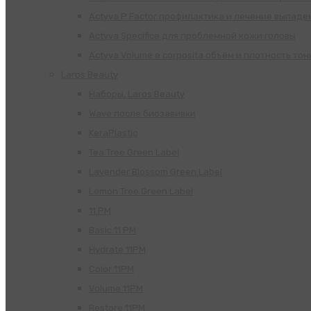
Actyva P Factor профилактика и лечение выпаде
Actyva Specifice для проблемной кожи головы
Actyva Volume e corposita объём и плотность тон
Laros Beauty
Наборы, Laros Beauty
Wave после биозавивки
KeraPlastic
Tea Tree Green Label
Lavender Blossom Green Label
Lemon Tree Green Label
11 PM
Basic 11 PM
Hydrate 11PM
Color 11PM
Volume 11PM
Restore 11PM