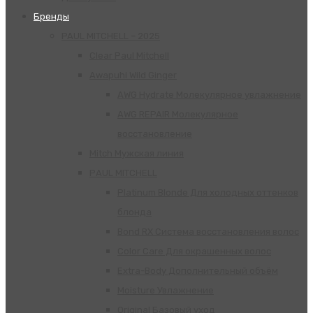
Бренды
PAUL MITCHELL – 2025
Clear Paul Mitchell
Awapuhi Wild Ginger
AWG Hydrate Молекулярное увлажнение
AWG REPAIR Молекулярное
восстановление
Mitch Мужская линия
РАUL МITCHELL
Platinum Blonde Для холодных оттенков
блонда
Bond RX Система восстановления волос
Color Care Для окрашенных волос
Extra-Body Дополнительный объём
Moisture Увлажнение
Original Базовый уход