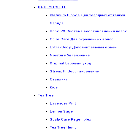
РАUL МITCHELL
Platinum Blonde Для холодных оттенков
блонда
Bond RX Система восстановления волос
Color Care Для окрашенных волос
Extra-Body Дополнительный объём
Moisture Увлажнение
Original Базовый уход
Strength Восстановление
Стайлинг
Kids
Tea Tree
Lavender Mint
Lemon Sage
Scalp Care Regeniplex
Tea Tree Hemp