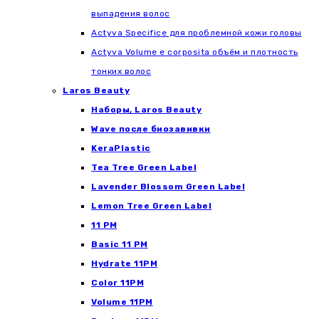
выпадения волос
Actyva Specifice для проблемной кожи головы
Actyva Volume e corposita объём и плотность
тонких волос
Laros Beauty
Наборы, Laros Beauty
Wave после биозавивки
KeraPlastic
Tea Tree Green Label
Lavender Blossom Green Label
Lemon Tree Green Label
11 PM
Basic 11 PM
Hydrate 11PM
Color 11PM
Volume 11PM