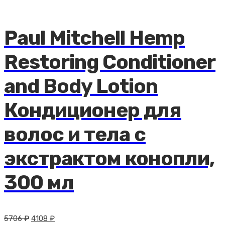
Paul Mitchell Hemp
Restoring Conditioner
and Body Lotion
Кондиционер для
волос и тела с
экстрактом конопли,
300 мл
Первоначальная
Текущая
5706
₽
4108
₽