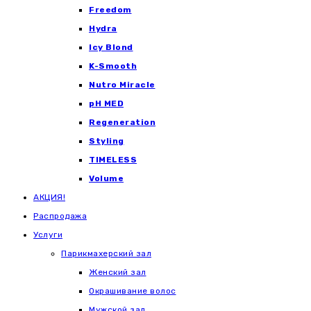
Freedom
Hydra
Icy Blond
K-Smooth
Nutro Miracle
pH MED
Regeneration
Styling
TIMELESS
Volume
АКЦИЯ!
Распродажа
Услуги
Парикмахерский зал
Женский зал
Окрашивание волос
Мужской зал