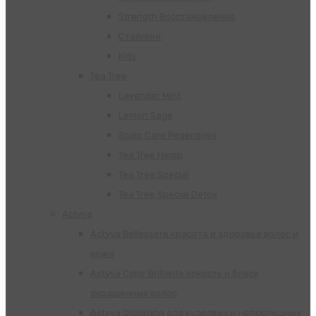
Strength Восстановление
Стайлинг
Kids
Tea Tree
Lavender Mint
Lemon Sage
Scalp Care Regeniplex
Tea Tree Hemp
Tea Tree Special
Tea Tree Special Detox
Actyva
Actyva Bellessere красота и здоровье волос и
кожи
Actyva Color Brillante яркость и блеск
окрашенных волос
Actyva Disciplina для кудрявых и непослушных