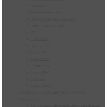
KeraPlastic
Tea Tree Green Label
Lavender Blossom Green Label
Lemon Tree Green Label
11 PM
Basic 11 PM
Hydrate 11PM
Color 11PM
Volume 11PM
Restore 11PM
Classic 11PM
Стайлинг
Уход за кожей
LAROS DAILY. СОВЕРШЕНСТВО В ПРОСТОТЕ
Kemon 2025
K.care Color защита цвета окрашенных волос