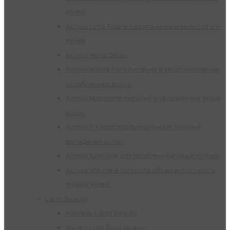
волос
Actyva Linfa Solare защита кожи и волос от UV-
лучей
Actyva Metal Detox
Actyva Nuova Fibra питание и восстановление
ослабленных волос
Actyva Nutrizione питание и увлажнение сухих
волос
Actyva P Factor профилактика и лечение
выпадения волос
Actyva Specifice для проблемной кожи головы
Actyva Volume e corposita объём и плотность
тонких волос
Laros Beauty
Наборы, Laros Beauty
Wave после биозавивки