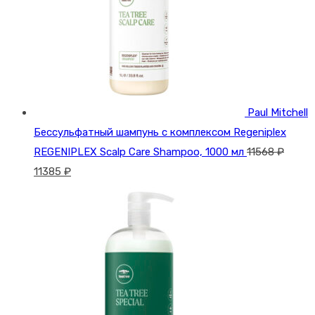
Paul Mitchell
Бессульфатный шампунь с комплексом Regeniplex
REGENIPLEX Scalp Care Shampoo, 1000 мл
11568
₽
Первоначальная
Текущая
11385
₽
цена
цена:
составляла
11385 ₽.
11568 ₽.