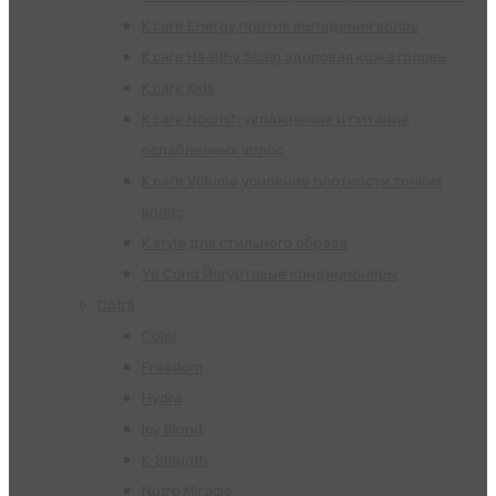
K.care Energy против выпадения волос
K.care Healthy Scalp здоровая кожа головы
K.care Kids
K.care Nourish увлажнение и питание
ослабленных волос
K.care Volume усиление плотности тонких
волос
K.style для стильного образа
Yo Cond Йогуртовые кондиционеры
Cotril
Color
Freedom
Hydra
Icy Blond
K-Smooth
Nutro Miracle