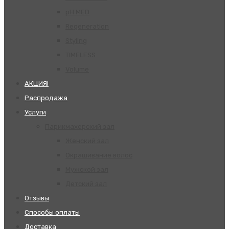
pH MED
Regeneration
Styling
TIMELESS
Volume
АКЦИЯ!
Распродажа
Услуги
Парикмахерский зал
Женский зал
Окрашивание волос
Мужской зал
Детский зал
Отзывы
Способы оплаты
Доставка