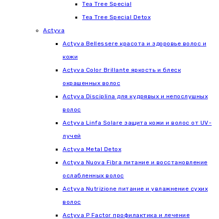
Tea Tree Special
Tea Tree Special Detox
Actyva
Actyva Bellessere красота и здоровье волос и
кожи
Actyva Color Brillante яркость и блеск
окрашенных волос
Actyva Disciplina для кудрявых и непослушных
волос
Actyva Linfa Solare защита кожи и волос от UV-
лучей
Actyva Metal Detox
Actyva Nuova Fibra питание и восстановление
ослабленных волос
Actyva Nutrizione питание и увлажнение сухих
волос
Actyva P Factor профилактика и лечение