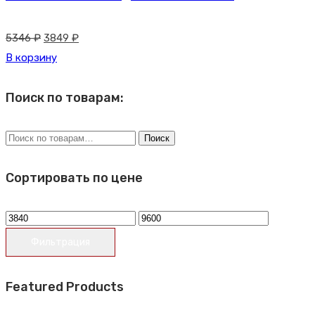
Первоначальная
Текущая
5346
₽
3849
₽
цена
цена:
В корзину
составляла
3849 ₽.
5346 ₽.
Поиск по товарам:
Искать:
Поиск
Сортировать по цене
Минимальная
Максимальная
цена
цена
Фильтрация
Featured Products