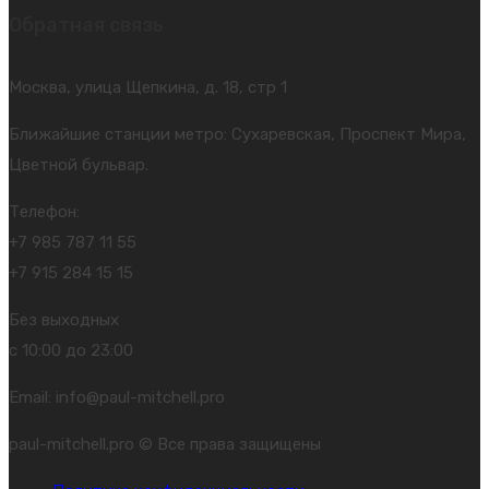
Обратная связь
Москва, улица Щепкина, д. 18, стр 1
Ближайшие станции метро: Сухаревская, Проспект Мира,
Цветной бульвар.
Телефон:
+7 985 787 11 55
+7 915 284 15 15
Без выходных
с 10:00 до 23:00
Email: info@paul-mitchell.pro
paul-mitchell.pro © Все права защищены