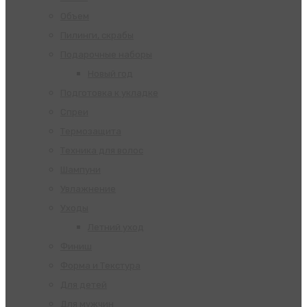
Объем
Пилинги, скрабы
Подарочные наборы
Новый год
Подготовка к укладке
Спреи
Термозащита
Техника для волос
Шампуни
Увлажнение
Уходы
Летний уход
Финиш
Форма и Текстура
Для детей
Для мужчин