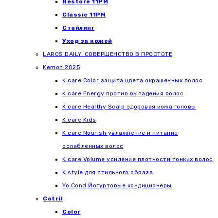
Restore 11PM
Classic 11PM
Стайлинг
Уход за кожей
LAROS DAILY. СОВЕРШЕНСТВО В ПРОСТОТЕ
Kemon 2025
K.care Color защита цвета окрашенных волос
K.care Energy против выпадения волос
K.care Healthy Scalp здоровая кожа головы
K.care Kids
K.care Nourish увлажнение и питание
ослабленных волос
K.care Volume усиление плотности тонких волос
K.style для стильного образа
Yo Cond Йогуртовые кондиционеры
Cotril
Color