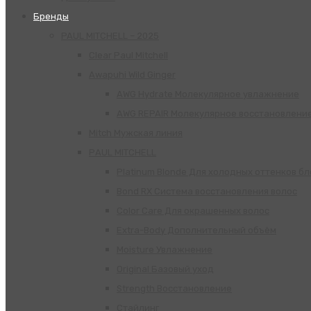
Бренды
PAUL MITCHELL – 2025
Clear Paul Mitchell
Awapuhi Wild Ginger
AWG Hydrate Молекулярное увлажнение
AWG REPAIR Молекулярное восстановлени
Mitch Мужская линия
РАUL МITCHELL
Platinum Blonde Для холодных оттенков б
Bond RX Система восстановления волос
Color Care Для окрашенных волос
Extra-Body Дополнительный объём
Moisture Увлажнение
Original Базовый уход
Strength Восстановление
Стайлинг