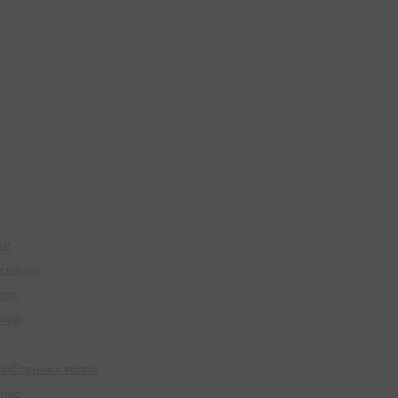
жи
х волос
лос
учей
слабленных волос
олос