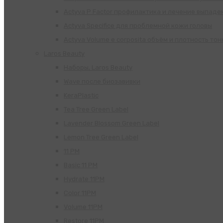
Actyva P Factor профилактика и лечение выпаде
Actyva Specifice для проблемной кожи головы
Actyva Volume e corposita объём и плотность тон
Laros Beauty
Наборы, Laros Beauty
Wave после биозавивки
KeraPlastic
Tea Tree Green Label
Lavender Blossom Green Label
Lemon Tree Green Label
11 PM
Basic 11 PM
Hydrate 11PM
Color 11PM
Volume 11PM
Restore 11PM