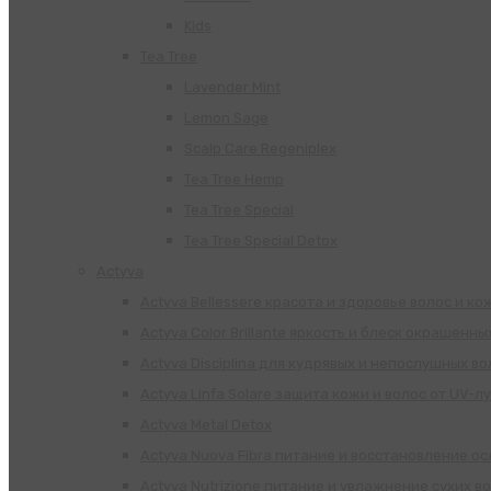
Kids
Tea Tree
Lavender Mint
Lemon Sage
Scalp Care Regeniplex
Tea Tree Hemp
Tea Tree Special
Tea Tree Special Detox
Actyva
Actyva Bellessere красота и здоровье волос и ко
Actyva Color Brillante яркость и блеск окрашенны
Actyva Disciplina для кудрявых и непослушных во
Actyva Linfa Solare защита кожи и волос от UV-л
Actyva Metal Detox
Actyva Nuova Fibra питание и восстановление о
Actyva Nutrizione питание и увлажнение сухих в