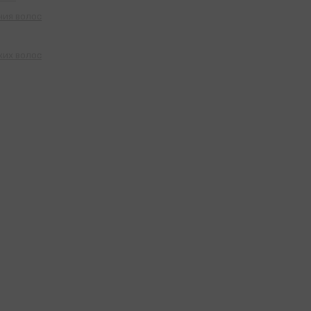
ния волос
ких волос