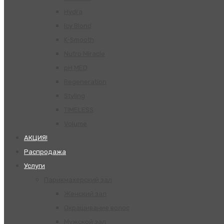
Hydra
Icy Blond
K-Smooth
Nutro Miracle
pH MED
Regeneration
Styling
TIMELESS
Volume
АКЦИЯ!
Распродажа
Услуги
Парикмахерский зал
Женский зал
Окрашивание волос
Мужской зал