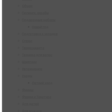
Объем
Пилинги, скрабы
Подарочные наборы
Новый год
Подготовка к укладке
Спреи
Термозащита
Техника для волос
Шампуни
Увлажнение
Уходы
Летний уход
Финиш
Форма и Текстура
Для детей
Для мужчин