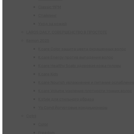
Classic 11PM
Стайлинг
Уход за кожей
LAROS DAILY. СОВЕРШЕНСТВО В ПРОСТОТЕ
Kemon 2025
K.care Color защита цвета окрашенных волос
K.care Energy против выпадения волос
K.care Healthy Scalp здоровая кожа головы
K.care Kids
K.care Nourish увлажнение и питание ослабленн
K.care Volume усиление плотности тонких волос
K.style для стильного образа
Yo Cond Йогуртовые кондиционеры
Cotril
Color
Freedom