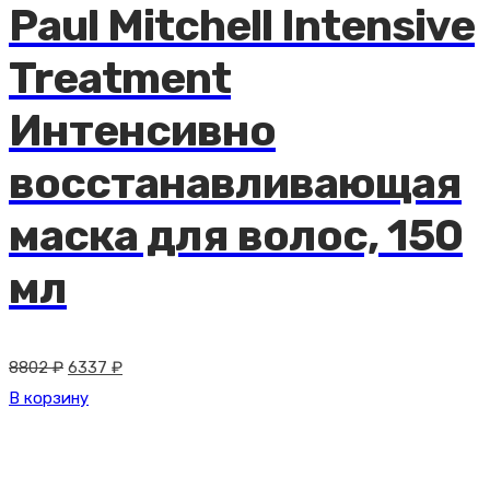
Paul Mitchell Intensive
Treatment
Интенсивно
восстанавливающая
маска для волос, 150
мл
Первоначальная
Текущая
8802
₽
6337
₽
цена
цена:
В корзину
составляла
6337 ₽.
8802 ₽.