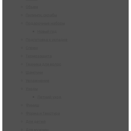
Объем
Пилинги, скрабы
Подарочные наборы
Новый год
Подготовка к укладке
Спреи
Термозащита
Техника для волос
Шампуни
Увлажнение
Уходы
Летний уход
Финиш
Форма и Текстура
Для детей
Для мужчин