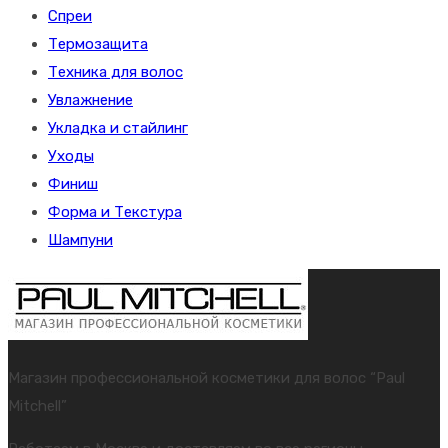
Спреи
Термозащита
Техника для волос
Увлажнение
Укладка и стайлинг
Уходы
Финиш
Форма и Текстура
Шампуни
Магазин профессиональной косметики для волос “Paul
Mitchell”