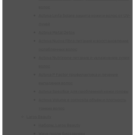
волос
Actyva Linfa Solare защита кожи и волос от UV-
лучей
Actyva Metal Detox
Actyva Nuova Fibra питание и восстановление
ослабленных волос
Actyva Nutrizione питание и увлажнение сухих
волос
Actyva P Factor профилактика и лечение
выпадения волос
Actyva Specifice для проблемной кожи головы
Actyva Volume e corposita объём и плотность
тонких волос
Laros Beauty
Наборы, Laros Beauty
Wave после биозавивки