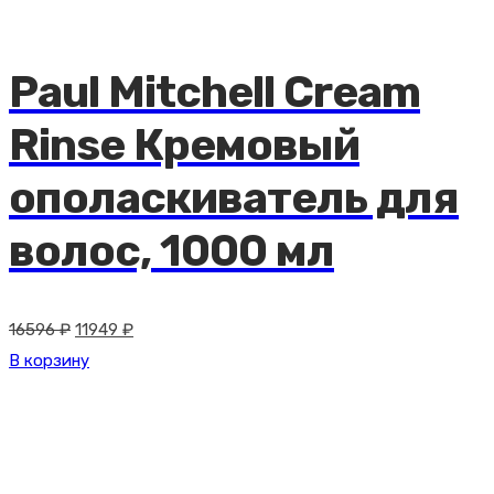
Paul Mitchell Cream
Rinse Кремовый
ополаскиватель для
волос, 1000 мл
Первоначальная
Текущая
16596
₽
11949
₽
цена
цена:
В корзину
составляла
11949 ₽.
16596 ₽.