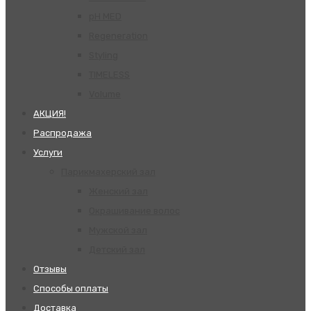
pH MED
Regeneration
Styling
TIMELESS
Volume
АКЦИЯ!
Распродажа
Услуги
Парикмахерский зал
Женский зал
Окрашивание волос
Мужской зал
Детский зал
Отзывы
Способы оплаты
Доставка