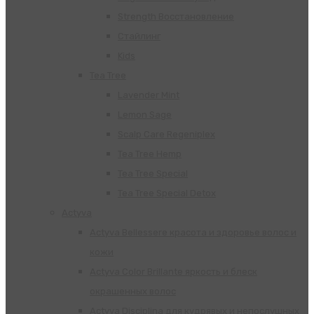
Strength Восстановление
Стайлинг
Kids
Tea Tree
Lavender Mint
Lemon Sage
Scalp Care Regeniplex
Tea Tree Hemp
Tea Tree Special
Tea Tree Special Detox
Actyva
Actyva Bellessere красота и здоровье волос и
кожи
Actyva Color Brillante яркость и блеск
окрашенных волос
Actyva Disciplina для кудрявых и непослушных