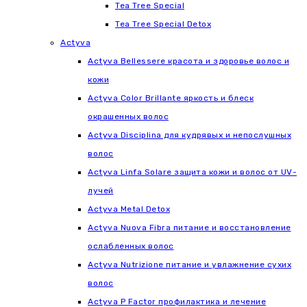
Tea Tree Special
Tea Tree Special Detox
Actyva
Actyva Bellessere красота и здоровье волос и
кожи
Actyva Color Brillante яркость и блеск
окрашенных волос
Actyva Disciplina для кудрявых и непослушных
волос
Actyva Linfa Solare защита кожи и волос от UV-
лучей
Actyva Metal Detox
Actyva Nuova Fibra питание и восстановление
ослабленных волос
Actyva Nutrizione питание и увлажнение сухих
волос
Actyva P Factor профилактика и лечение