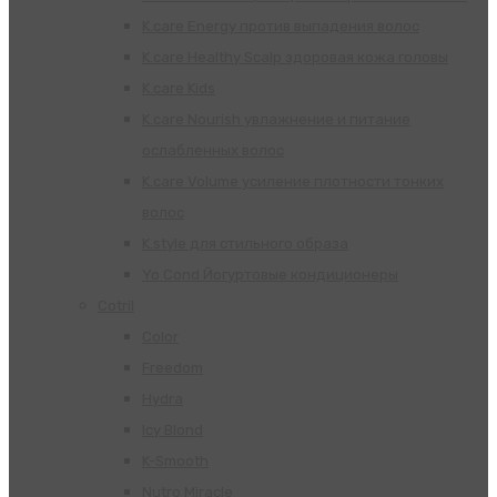
K.care Energy против выпадения волос
K.care Healthy Scalp здоровая кожа головы
K.care Kids
K.care Nourish увлажнение и питание
ослабленных волос
K.care Volume усиление плотности тонких
волос
K.style для стильного образа
Yo Cond Йогуртовые кондиционеры
Cotril
Color
Freedom
Hydra
Icy Blond
K-Smooth
Nutro Miracle