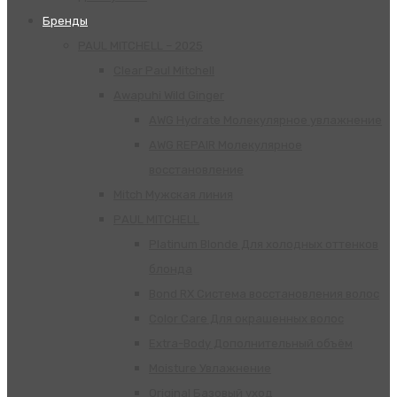
Бренды
PAUL MITCHELL – 2025
Clear Paul Mitchell
Awapuhi Wild Ginger
AWG Hydrate Молекулярное увлажнение
AWG REPAIR Молекулярное
восстановление
Mitch Мужская линия
РАUL МITCHELL
Platinum Blonde Для холодных оттенков
блонда
Bond RX Система восстановления волос
Color Care Для окрашенных волос
Extra-Body Дополнительный объём
Moisture Увлажнение
Original Базовый уход