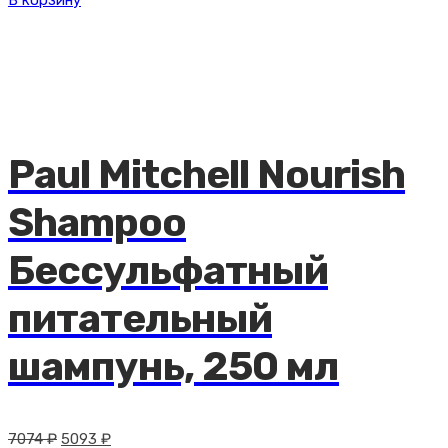
В корзину
составляла
11327 ₽.
15732 ₽.
Paul Mitchell Nourish
Shampoo
Бессульфатный
питательный
шампунь, 250 мл
Первоначальная
Текущая
7074
₽
5093
₽