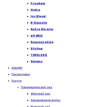
Freedom
Hydra
Icy Blond
K-Smooth
Nutro Miracle
pH MED
Regeneration
Styling
TIMELESS
Volume
АКЦИЯ!
Распродажа
Услуги
Парикмахерский зал
Женский зал
Окрашивание волос
Мужской зал