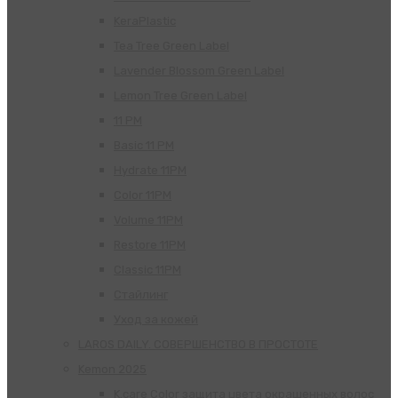
KeraPlastic
Tea Tree Green Label
Lavender Blossom Green Label
Lemon Tree Green Label
11 PM
Basic 11 PM
Hydrate 11PM
Color 11PM
Volume 11PM
Restore 11PM
Classic 11PM
Стайлинг
Уход за кожей
LAROS DAILY. СОВЕРШЕНСТВО В ПРОСТОТЕ
Kemon 2025
K.care Color защита цвета окрашенных волос