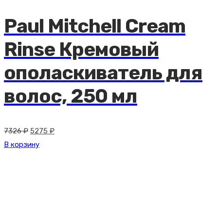
Paul Mitchell Cream
Rinse Кремовый
ополаскиватель для
волос, 250 мл
Первоначальная
Текущая
7326
₽
5275
₽
цена
цена:
В корзину
составляла
5275 ₽.
7326 ₽.