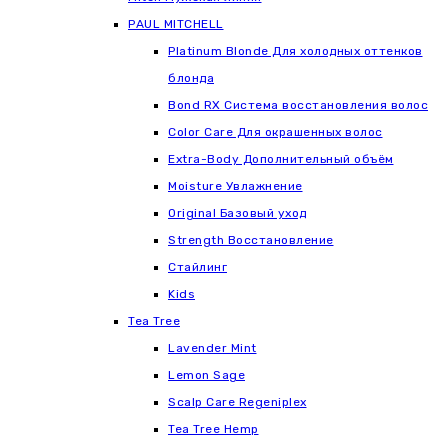
РАUL МITCHELL
Platinum Blonde Для холодных оттенков
блонда
Bond RX Система восстановления волос
Color Care Для окрашенных волос
Extra-Body Дополнительный объём
Moisture Увлажнение
Original Базовый уход
Strength Восстановление
Стайлинг
Kids
Tea Tree
Lavender Mint
Lemon Sage
Scalp Care Regeniplex
Tea Tree Hemp