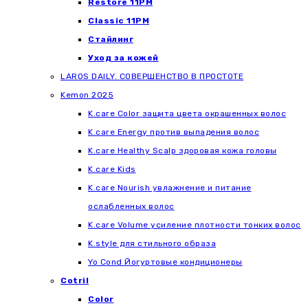
Restore 11PM
Classic 11PM
Стайлинг
Уход за кожей
LAROS DAILY. СОВЕРШЕНСТВО В ПРОСТОТЕ
Kemon 2025
K.care Color защита цвета окрашенных волос
K.care Energy против выпадения волос
K.care Healthy Scalp здоровая кожа головы
K.care Kids
K.care Nourish увлажнение и питание
ослабленных волос
K.care Volume усиление плотности тонких волос
K.style для стильного образа
Yo Cond Йогуртовые кондиционеры
Cotril
Color