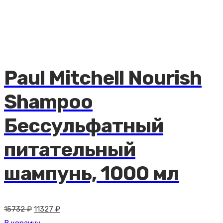
составляла
14800 ₽.
20556 ₽.
Paul Mitchell Nourish
Shampoo
Бессульфатный
питательный
шампунь, 1000 мл
Первоначальная
Текущая
15732
₽
11327
₽
цена
цена: