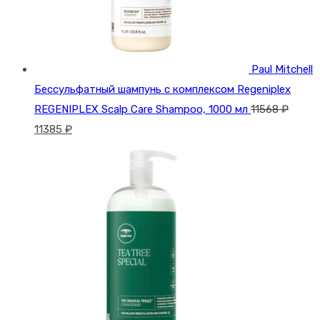
Paul Mitchell
Бессульфатный шампунь с комплексом Regeniplex
REGENIPLEX Scalp Care Shampoo, 1000 мл
11568
₽
Первоначальная
Текущая
11385
₽
цена
цена:
составляла
11385 ₽.
11568 ₽.