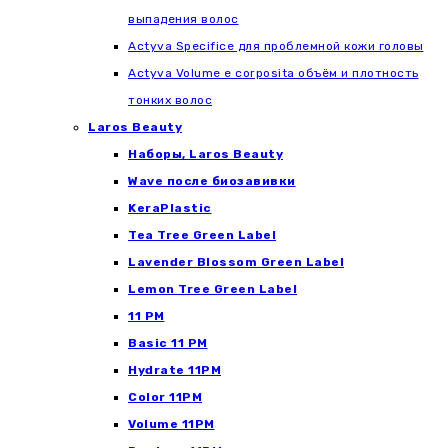
выпадения волос
Actyva Specifice для проблемной кожи головы
Actyva Volume e corposita объём и плотность
тонких волос
Laros Beauty
Наборы, Laros Beauty
Wave после биозавивки
KeraPlastic
Tea Tree Green Label
Lavender Blossom Green Label
Lemon Tree Green Label
11 PM
Basic 11 PM
Hydrate 11PM
Color 11PM
Volume 11PM