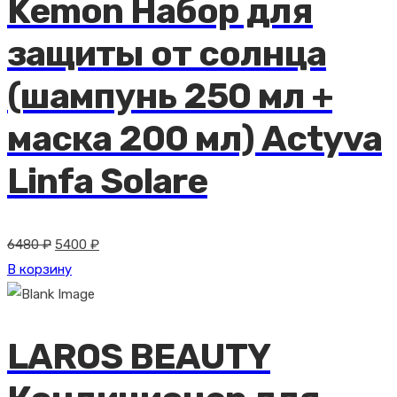
Kemon Набор для
защиты от солнца
(шампунь 250 мл +
маска 200 мл) Actyva
Linfa Solare
Первоначальная
Текущая
6480
₽
5400
₽
цена
цена:
В корзину
составляла
5400 ₽.
6480 ₽.
LAROS BEAUTY