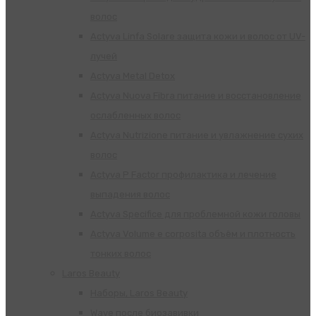
волос
Actyva Linfa Solare защита кожи и волос от UV-
лучей
Actyva Metal Detox
Actyva Nuova Fibra питание и восстановление
ослабленных волос
Actyva Nutrizione питание и увлажнение сухих
волос
Actyva P Factor профилактика и лечение
выпадения волос
Actyva Specifice для проблемной кожи головы
Actyva Volume e corposita объём и плотность
тонких волос
Laros Beauty
Наборы, Laros Beauty
Wave после биозавивки