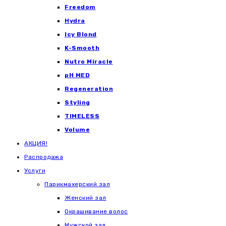
Freedom
Hydra
Icy Blond
K-Smooth
Nutro Miracle
pH MED
Regeneration
Styling
TIMELESS
Volume
АКЦИЯ!
Распродажа
Услуги
Парикмахерский зал
Женский зал
Окрашивание волос
Мужской зал