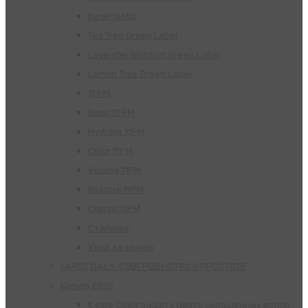
KeraPlastic
Tea Tree Green Label
Lavender Blossom Green Label
Lemon Tree Green Label
11 PM
Basic 11 PM
Hydrate 11PM
Color 11PM
Volume 11PM
Restore 11PM
Classic 11PM
Стайлинг
Уход за кожей
LAROS DAILY. СОВЕРШЕНСТВО В ПРОСТОТЕ
Kemon 2025
K.care Color защита цвета окрашенных волос