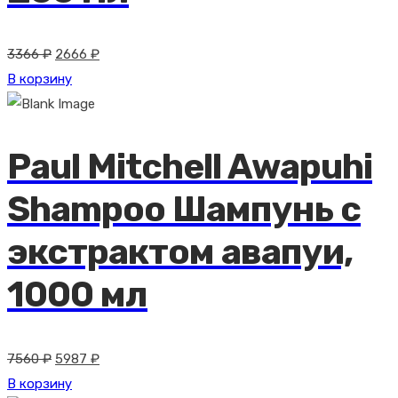
Первоначальная
Текущая
3366
₽
2666
₽
цена
цена:
В корзину
составляла
2666 ₽.
3366 ₽.
Paul Mitchell Awapuhi
Shampoo Шампунь с
экстрактом авапуи,
1000 мл
Первоначальная
Текущая
7560
₽
5987
₽
цена
цена:
В корзину