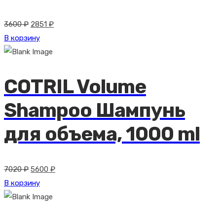
Первоначальная
Текущая
3600
₽
2851
₽
цена
цена:
В корзину
составляла
2851 ₽.
3600 ₽.
COTRIL Volume
Shampoo Шампунь
для объема, 1000 ml
Первоначальная
Текущая
7020
₽
5600
₽
цена
цена:
В корзину
составляла
5600 ₽.
7020 ₽.