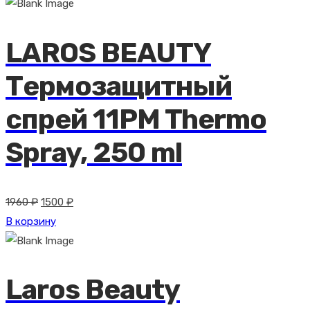
составляла
1400 ₽.
1980 ₽.
LAROS BEAUTY
Термозащитный
спрей 11PM Thermo
Spray, 250 ml
Первоначальная
Текущая
1960
₽
1500
₽
цена
цена:
В корзину
составляла
1500 ₽.
1960 ₽.
Laros Beauty