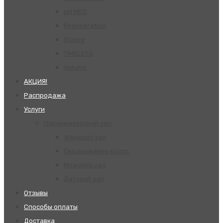
pH MED
Regeneration
Styling
TIMELESS
Volume
АКЦИЯ!
Распродажа
Услуги
Парикмахерский зал
Женский зал
Окрашивание волос
Мужской зал
Детский зал
Отзывы
Способы оплаты
Доставка