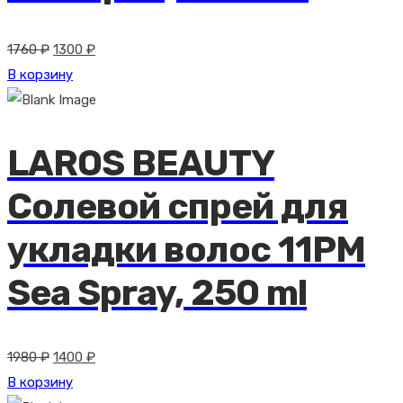
Первоначальная
Текущая
1760
₽
1300
₽
цена
цена:
В корзину
составляла
1300 ₽.
1760 ₽.
LAROS BEAUTY
Солевой спрей для
укладки волос 11PM
Sea Spray, 250 ml
Первоначальная
Текущая
1980
₽
1400
₽
цена
цена:
В корзину