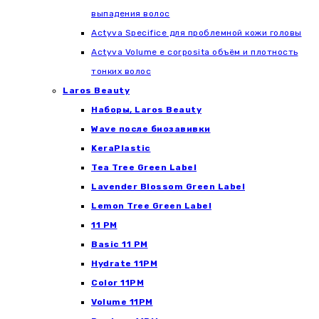
выпадения волос
Actyva Specifice для проблемной кожи головы
Actyva Volume e corposita объём и плотность
тонких волос
Laros Beauty
Наборы, Laros Beauty
Wave после биозавивки
KeraPlastic
Tea Tree Green Label
Lavender Blossom Green Label
Lemon Tree Green Label
11 PM
Basic 11 PM
Hydrate 11PM
Color 11PM
Volume 11PM