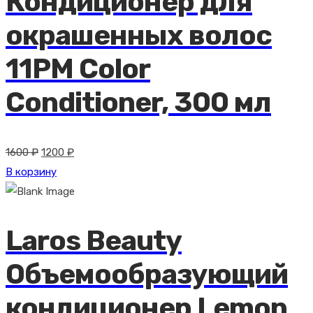
Кондиционер для
окрашенных волос
11PM Color
Conditioner, 300 мл
Первоначальная
Текущая
1600
₽
1200
₽
цена
цена:
В корзину
составляла
1200 ₽.
1600 ₽.
Laros Beauty
Объемообразующий
кондиционер Lemon