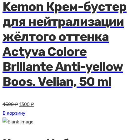
Kemon Крем-бустер
для нейтрализации
жёлтого оттенка
Actyva Colore
Brillante Anti-yellow
Boos. Velian, 50 ml
Первоначальная
Текущая
4500
₽
1300
₽
цена
цена:
В корзину
составляла
1300 ₽.
4500 ₽.