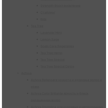
Strength Восстановление
Стайлинг
Kids
Tea Tree
Lavender Mint
Lemon Sage
Scalp Care Regeniplex
Tea Tree Hemp
Tea Tree Special
Tea Tree Special Detox
Actyva
Actyva Bellessere красота и здоровье волос и
кожи
Actyva Color Brillante яркость и блеск
окрашенных волос
Actyva Disciplina для кудрявых и непослушных