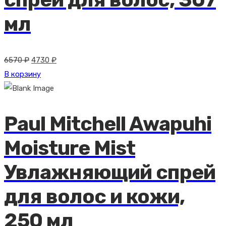
мл
Первоначальная
Текущая
6570
₽
4730
₽
цена
цена:
В корзину
составляла
4730 ₽.
6570 ₽.
Paul Mitchell Awapuhi
Moisture Mist
Увлажняющий спрей
для волос и кожи,
250 мл