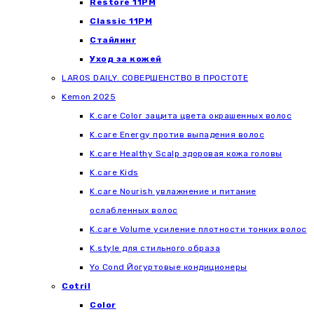
Restore 11PM
Classic 11PM
Стайлинг
Уход за кожей
LAROS DAILY. СОВЕРШЕНСТВО В ПРОСТОТЕ
Kemon 2025
K.care Color защита цвета окрашенных волос
K.care Energy против выпадения волос
K.care Healthy Scalp здоровая кожа головы
K.care Kids
K.care Nourish увлажнение и питание
ослабленных волос
K.care Volume усиление плотности тонких волос
K.style для стильного образа
Yo Cond Йогуртовые кондиционеры
Cotril
Color