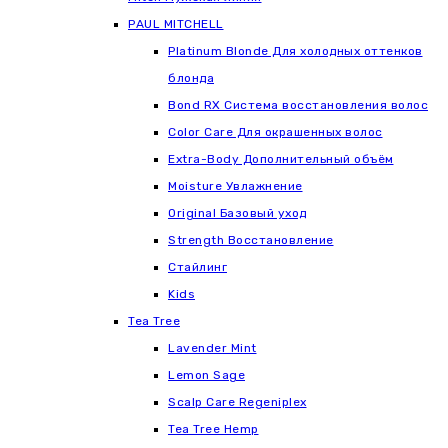
РАUL МITCHELL
Platinum Blonde Для холодных оттенков
блонда
Bond RX Система восстановления волос
Color Care Для окрашенных волос
Extra-Body Дополнительный объём
Moisture Увлажнение
Original Базовый уход
Strength Восстановление
Стайлинг
Kids
Tea Tree
Lavender Mint
Lemon Sage
Scalp Care Regeniplex
Tea Tree Hemp