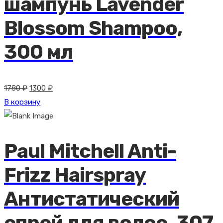
шампунь Lavender
Blossom Shampoo,
300 мл
Первоначальная
Текущая
1780
₽
1300
₽
цена
цена:
В корзину
составляла
1300 ₽.
1780 ₽.
Paul Mitchell Anti-
Frizz Hairspray
Антистатический
спрей для волос, 307