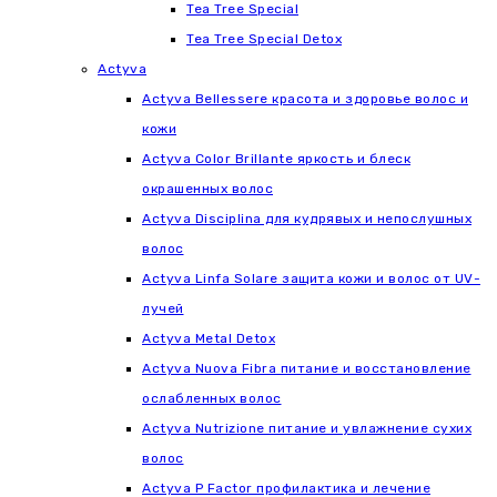
Tea Tree Special
Tea Tree Special Detox
Actyva
Actyva Bellessere красота и здоровье волос и
кожи
Actyva Color Brillante яркость и блеск
окрашенных волос
Actyva Disciplina для кудрявых и непослушных
волос
Actyva Linfa Solare защита кожи и волос от UV-
лучей
Actyva Metal Detox
Actyva Nuova Fibra питание и восстановление
ослабленных волос
Actyva Nutrizione питание и увлажнение сухих
волос
Actyva P Factor профилактика и лечение