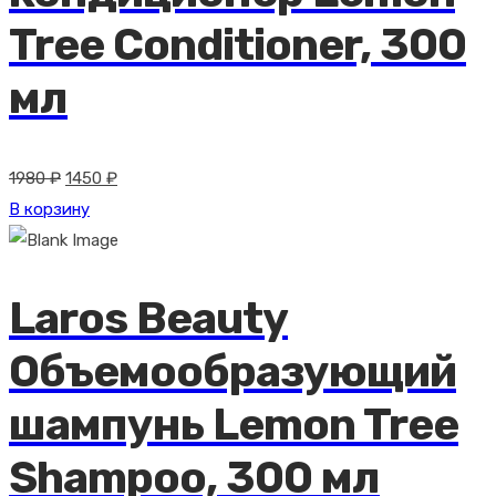
Tree Conditioner, 300
мл
Первоначальная
Текущая
1980
₽
1450
₽
цена
цена:
В корзину
составляла
1450 ₽.
1980 ₽.
Laros Beauty
Объемообразующий
шампунь Lemon Tree
Shampoo, 300 мл