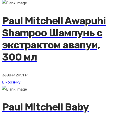
составляла
5987 ₽.
7560 ₽.
Paul Mitchell Awapuhi
Shampoo Шампунь с
экстрактом авапуи,
300 мл
Первоначальная
Текущая
3600
₽
2851
₽
цена
цена:
В корзину
составляла
2851 ₽.
3600 ₽.
Paul Mitchell Baby