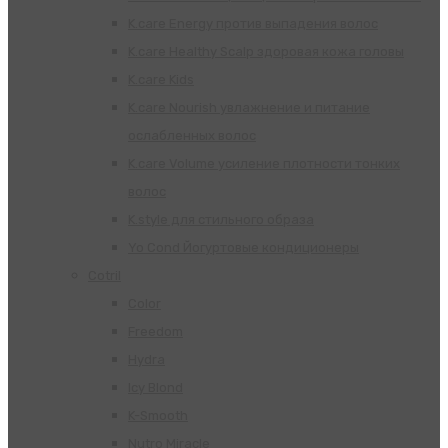
K.care Energy против выпадения волос
K.care Healthy Scalp здоровая кожа головы
K.care Kids
K.care Nourish увлажнение и питание
ослабленных волос
K.care Volume усиление плотности тонких
волос
K.style для стильного образа
Yo Cond Йогуртовые кондиционеры
Cotril
Color
Freedom
Hydra
Icy Blond
K-Smooth
Nutro Miracle