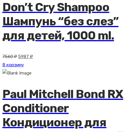
Don’t Cry Shampoo
Шампунь “без слез”
для детей, 1000 ml.
Первоначальная
Текущая
7560
₽
5987
₽
цена
цена:
В корзину
составляла
5987 ₽.
7560 ₽.
Paul Mitchell Bond RX
Conditioner
Кондиционер для