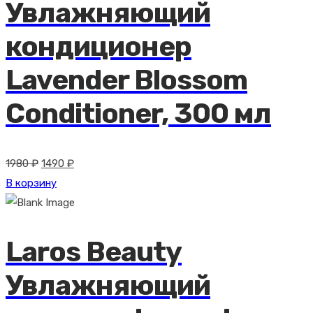
Увлажняющий
кондиционер
Lavender Blossom
Conditioner, 300 мл
Первоначальная
Текущая
1980
₽
1490
₽
цена
цена:
В корзину
составляла
1490 ₽.
1980 ₽.
Laros Beauty
Увлажняющий