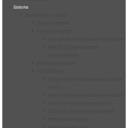
Бренды
PAUL MITCHELL – 2025
Clear Paul Mitchell
Awapuhi Wild Ginger
AWG Hydrate Молекулярное увлажнение
AWG REPAIR Молекулярное
восстановление
Mitch Мужская линия
РАUL МITCHELL
Platinum Blonde Для холодных оттенков
блонда
Bond RX Система восстановления волос
Color Care Для окрашенных волос
Extra-Body Дополнительный объём
Moisture Увлажнение
Original Базовый уход