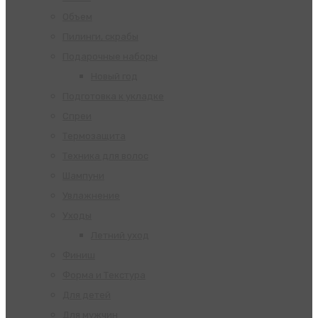
Объем
Пилинги, скрабы
Подарочные наборы
Новый год
Подготовка к укладке
Спреи
Термозащита
Техника для волос
Шампуни
Увлажнение
Уходы
Летний уход
Финиш
Форма и Текстура
Для детей
Для мужчин