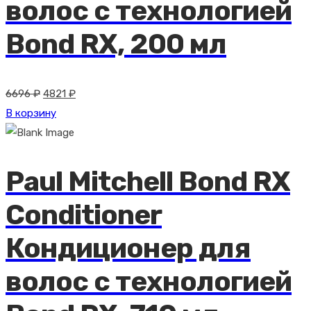
волос с технологией
Bond RX, 200 мл
Первоначальная
Текущая
6696
₽
4821
₽
цена
цена:
В корзину
составляла
4821 ₽.
6696 ₽.
Paul Mitchell Bond RX
Conditioner
Кондиционер для
волос с технологией