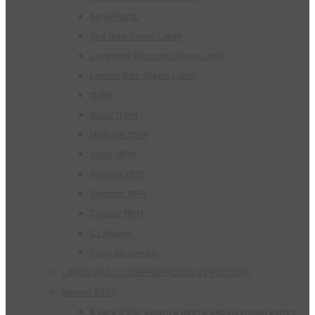
KeraPlastic
Tea Tree Green Label
Lavender Blossom Green Label
Lemon Tree Green Label
11 PM
Basic 11 PM
Hydrate 11PM
Color 11PM
Volume 11PM
Restore 11PM
Classic 11PM
Стайлинг
Уход за кожей
LAROS DAILY. СОВЕРШЕНСТВО В ПРОСТОТЕ
Kemon 2025
K.care Color защита цвета окрашенных волос