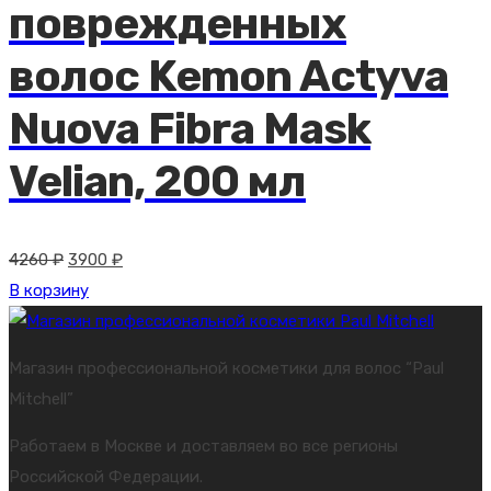
поврежденных
волос Kemon Actyva
Nuova Fibra Mask
Velian, 200 мл
Первоначальная
Текущая
4260
₽
3900
₽
цена
цена:
В корзину
составляла
3900 ₽.
4260 ₽.
Магазин профессиональной косметики для волос “Paul
Mitchell”
Работаем в Москве и доставляем во все регионы
Российской Федерации.