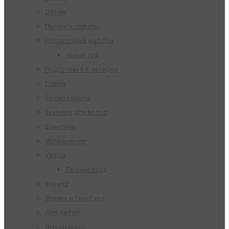
Объем
Пилинги, скрабы
Подарочные наборы
Новый год
Подготовка к укладке
Спреи
Термозащита
Техника для волос
Шампуни
Увлажнение
Уходы
Летний уход
Финиш
Форма и Текстура
Для детей
Для мужчин