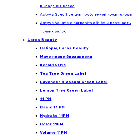
выпадения волос
Actyva Specifice для проблемной кожи головы
Actyva Volume e corposita объём и плотность
тонких волос
Laros Beauty
Наборы, Laros Beauty
Wave после биозавивки
KeraPlastic
Tea Tree Green Label
Lavender Blossom Green Label
Lemon Tree Green Label
11 PM
Basic 11 PM
Hydrate 11PM
Color 11PM
Volume 11PM