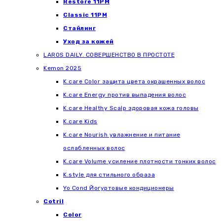
Restore 11PM
Classic 11PM
Стайлинг
Уход за кожей
LAROS DAILY. СОВЕРШЕНСТВО В ПРОСТОТЕ
Kemon 2025
K.care Color защита цвета окрашенных волос
K.care Energy против выпадения волос
K.care Healthy Scalp здоровая кожа головы
K.care Kids
K.care Nourish увлажнение и питание
ослабленных волос
K.care Volume усиление плотности тонких волос
K.style для стильного образа
Yo Cond Йогуртовые кондиционеры
Cotril
Color