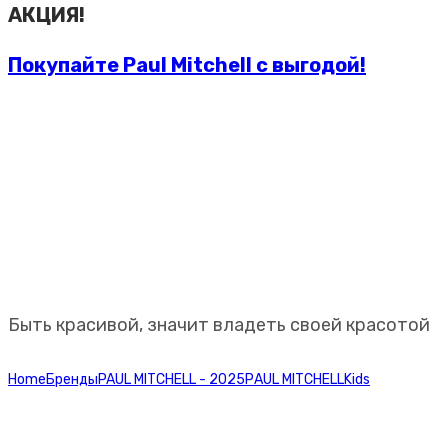
АКЦИЯ!
Покупайте Paul Mitchell с выгодой!
Профессиональная
косметика Paul Mitchell
Быть красивой, значит владеть своей красотой
Home
Бренды
PAUL MITCHELL - 2025
РАUL МITCHELL
Kids
Baby
Don’t Cry Shampoo 300 ml. Шампунь “без слез” для детей