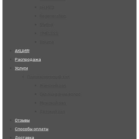
pH MED
Regeneration
Styling
TIMELESS
Volume
АКЦИЯ!
Распродажа
Услуги
Парикмахерский зал
Женский зал
Окрашивание волос
Мужской зал
Детский зал
Отзывы
Способы оплаты
Доставка