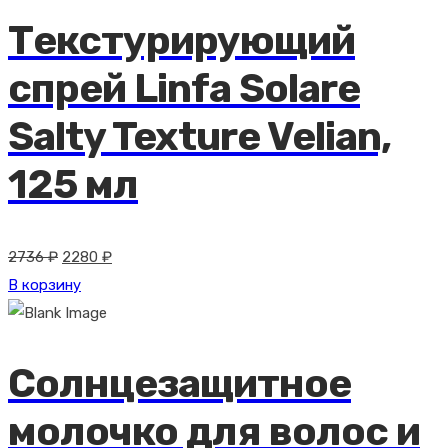
Текстурирующий
спрей Linfa Solare
Salty Texture Velian,
125 мл
Первоначальная
Текущая
2736
₽
2280
₽
цена
цена:
В корзину
составляла
2280 ₽.
2736 ₽.
Солнцезащитное
молочко для волос и