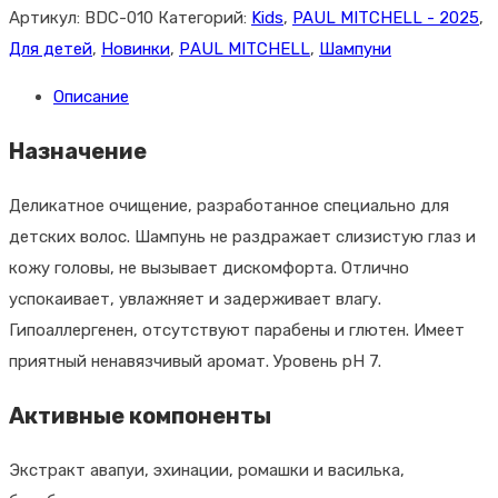
3600 ₽.
Baby
Артикул:
BDC-010
Категорий:
Kids
,
PAUL MITCHELL - 2025
,
Don't
Для детей
,
Новинки
,
РАUL МITCHELL
,
Шампуни
Cry
Описание
Shampoo
300
Назначение
ml.
Шампунь
Деликатное очищение, разработанное специально для
"без
детских волос. Шампунь не раздражает слизистую глаз и
слез"
кожу головы, не вызывает дискомфорта. Отлично
для
успокаивает, увлажняет и задерживает влагу.
детей
Гипоаллергенен, отсутствуют парабены и глютен. Имеет
приятный ненавязчивый аромат. Уровень pH 7.
Активные компоненты
Экстракт авапуи, эхинации, ромашки и василька,