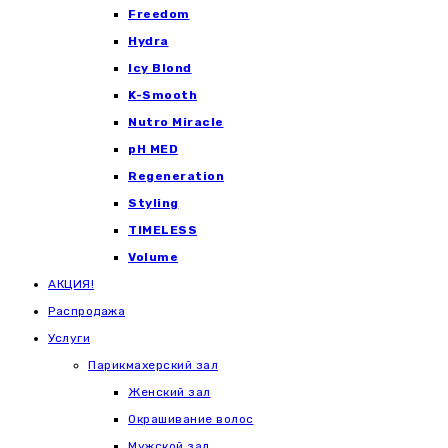
Freedom
Hydra
Icy Blond
K-Smooth
Nutro Miracle
pH MED
Regeneration
Styling
TIMELESS
Volume
АКЦИЯ!
Распродажа
Услуги
Парикмахерский зал
Женский зал
Окрашивание волос
Мужской зал