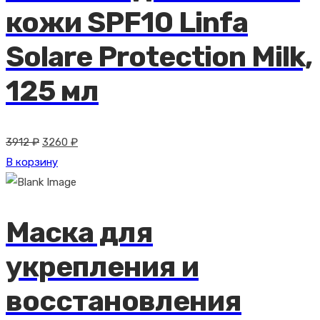
кожи SPF10 Linfa
Solare Protection Milk,
125 мл
Первоначальная
Текущая
3912
₽
3260
₽
цена
цена:
В корзину
составляла
3260 ₽.
3912 ₽.
Маска для
укрепления и
восстановления