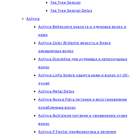
Tea Tree Special
Tea Tree Special Detox
Actyva
Actyva Bellessere красота и здоровье волос и
кожи
Actyva Color Brillante яркость и блеск
окрашенных волос
Actyva Disciplina для кудрявых и непослушных
волос
Actyva Linfa Solare защита кожи и волос от UV-
лучей
Actyva Metal Detox
Actyva Nuova Fibra питание и восстановление
ослабленных волос
Actyva Nutrizione питание и увлажнение сухих
волос
Actyva P Factor профилактика и лечение