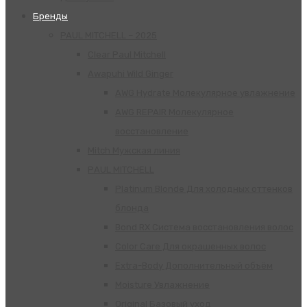
Бренды
PAUL MITCHELL – 2025
Clear Paul Mitchell
Awapuhi Wild Ginger
AWG Hydrate Молекулярное увлажнение
AWG REPAIR Молекулярное
восстановление
Mitch Мужская линия
РАUL МITCHELL
Platinum Blonde Для холодных оттенков
блонда
Bond RX Система восстановления волос
Color Care Для окрашенных волос
Extra-Body Дополнительный объём
Moisture Увлажнение
Original Базовый уход