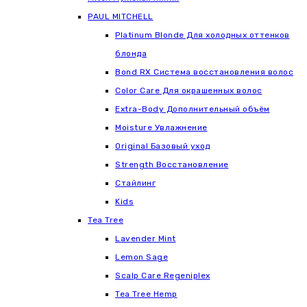
РАUL МITCHELL
Platinum Blonde Для холодных оттенков
блонда
Bond RX Система восстановления волос
Color Care Для окрашенных волос
Extra-Body Дополнительный объём
Moisture Увлажнение
Original Базовый уход
Strength Восстановление
Стайлинг
Kids
Tea Tree
Lavender Mint
Lemon Sage
Scalp Care Regeniplex
Tea Tree Hemp