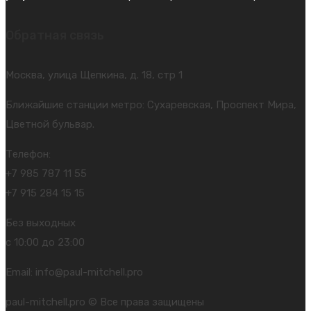
Обратная связь
Москва, улица Щепкина, д. 18, стр 1
Ближайшие станции метро: Сухаревская, Проспект Мира,
Цветной бульвар.
Телефон:
+7 985 787 11 55
+7 915 284 15 15
Без выходных
с 10:00 до 23:00
Email: info@paul-mitchell.pro
paul-mitchell.pro © Все права защищены