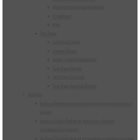
Strength Восстановление
Стайлинг
Kids
Tea Tree
Lavender Mint
Lemon Sage
Scalp Care Regeniplex
Tea Tree Hemp
Tea Tree Special
Tea Tree Special Detox
Actyva
Actyva Bellessere красота и здоровье волос и
кожи
Actyva Color Brillante яркость и блеск
окрашенных волос
Actyva Disciplina для кудрявых и непослушных