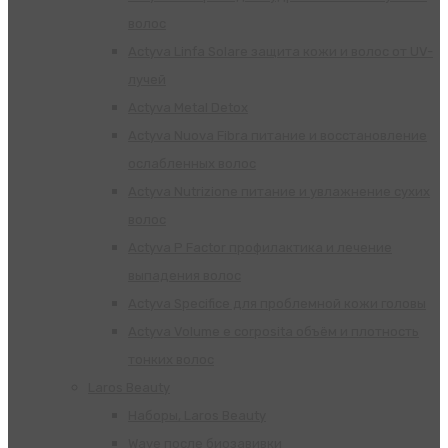
волос
Actyva Linfa Solare защита кожи и волос от UV-
лучей
Actyva Metal Detox
Actyva Nuova Fibra питание и восстановление
ослабленных волос
Actyva Nutrizione питание и увлажнение сухих
волос
Actyva P Factor профилактика и лечение
выпадения волос
Actyva Specifice для проблемной кожи головы
Actyva Volume e corposita объём и плотность
тонких волос
Laros Beauty
Наборы, Laros Beauty
Wave после биозавивки