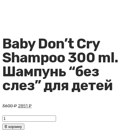
Baby Don’t Cry
Shampoo 300 ml.
Шампунь “без
слез” для детей
Первоначальная
Текущая
3600
₽
2851
₽
цена
цена:
Количество
составляла
2851 ₽.
товара
В корзину