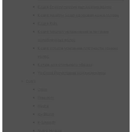
K.care Energy против выпадения волос
K.care Healthy Scalp здоровая кожа головы
K.care Kids
K.care Nourish увлажнение и питание
ослабленных волос
K.care Volume усиление плотности тонких
волос
K.style для стильного образа
Yo Cond Йогуртовые кондиционеры
Cotril
Color
Freedom
Hydra
Icy Blond
K-Smooth
Nutro Miracle