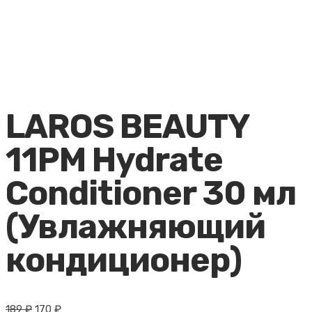
LAROS BEAUTY
11PM Hydrate
Conditioner 30 мл
(Увлажняющий
кондиционер)
Первоначальная
Текущая
189
₽
170
₽