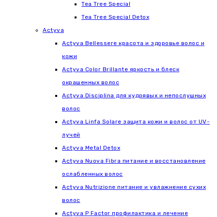
Tea Tree Special
Tea Tree Special Detox
Actyva
Actyva Bellessere красота и здоровье волос и
кожи
Actyva Color Brillante яркость и блеск
окрашенных волос
Actyva Disciplina для кудрявых и непослушных
волос
Actyva Linfa Solare защита кожи и волос от UV-
лучей
Actyva Metal Detox
Actyva Nuova Fibra питание и восстановление
ослабленных волос
Actyva Nutrizione питание и увлажнение сухих
волос
Actyva P Factor профилактика и лечение