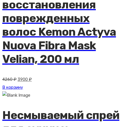
восстановления
поврежденных
волос Kemon Actyva
Nuova Fibra Mask
Velian, 200 мл
Первоначальная
Текущая
4260
₽
3900
₽
цена
цена:
В корзину
составляла
3900 ₽.
4260 ₽.
Несмываемый спрей