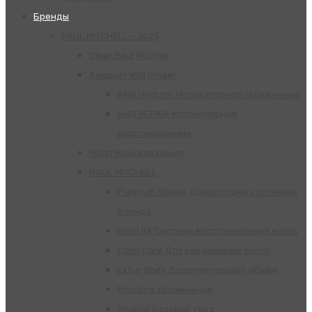
Бренды
PAUL MITCHELL – 2025
Clear Paul Mitchell
Awapuhi Wild Ginger
AWG Hydrate Молекулярное увлажнение
AWG REPAIR Молекулярное
восстановление
Mitch Мужская линия
РАUL МITCHELL
Platinum Blonde Для холодных оттенков
блонда
Bond RX Система восстановления волос
Color Care Для окрашенных волос
Extra-Body Дополнительный объём
Moisture Увлажнение
Original Базовый уход