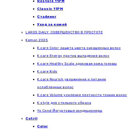
Restore 11PM
Classic 11PM
Стайлинг
Уход за кожей
LAROS DAILY. СОВЕРШЕНСТВО В ПРОСТОТЕ
Kemon 2025
K.care Color защита цвета окрашенных волос
K.care Energy против выпадения волос
K.care Healthy Scalp здоровая кожа головы
K.care Kids
K.care Nourish увлажнение и питание
ослабленных волос
K.care Volume усиление плотности тонких волос
K.style для стильного образа
Yo Cond Йогуртовые кондиционеры
Cotril
Color