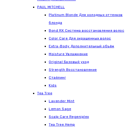
РАUL МITCHELL
Platinum Blonde Для холодных оттенков
блонда
Bond RX Система восстановления волос
Color Care Для окрашенных волос
Extra-Body Дополнительный объём
Moisture Увлажнение
Original Базовый уход
Strength Восстановление
Стайлинг
Kids
Tea Tree
Lavender Mint
Lemon Sage
Scalp Care Regeniplex
Tea Tree Hemp