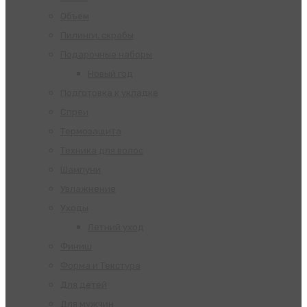
Объем
Пилинги, скрабы
Подарочные наборы
Новый год
Подготовка к укладке
Спреи
Термозащита
Техника для волос
Шампуни
Увлажнение
Уходы
Летний уход
Финиш
Форма и Текстура
Для детей
Для мужчин