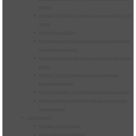
волос
Actyva Linfa Solare защита кожи и волос от UV-
лучей
Actyva Metal Detox
Actyva Nuova Fibra питание и восстановление
ослабленных волос
Actyva Nutrizione питание и увлажнение сухих
волос
Actyva P Factor профилактика и лечение
выпадения волос
Actyva Specifice для проблемной кожи головы
Actyva Volume e corposita объём и плотность
тонких волос
Laros Beauty
Наборы, Laros Beauty
Wave после биозавивки