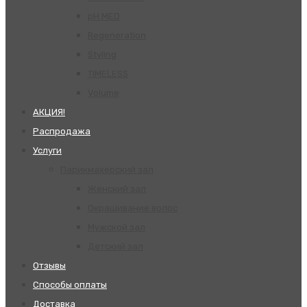
pH MED
Regeneration
Styling
TIMELESS
Volume
АКЦИЯ!
Распродажа
Услуги
Парикмахерский зал
Женский зал
Окрашивание волос
Мужской зал
Детский зал
Отзывы
Способы оплаты
Доставка