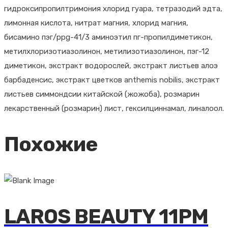
гидроксипропилтримония хлорид гуара, тетразодий эдта,
лимонная кислота, нитрат магния, хлорид магния,
бисамино пэг/ppg-41/3 аминоэтил пг-пропилдиметикон,
метилхлоризотиазолинон, метилизотиазолинон, пэг-12
диметикон, экстракт водорослей, экстракт листьев алоэ
барбаденсис, экстракт цветков anthemis nobilis, экстракт
листьев симмондсии китайской (жожоба), розмарин
лекарственный (розмарин) лист, гексилциннамал, линалоол.
Похожие
LAROS BEAUTY 11PM