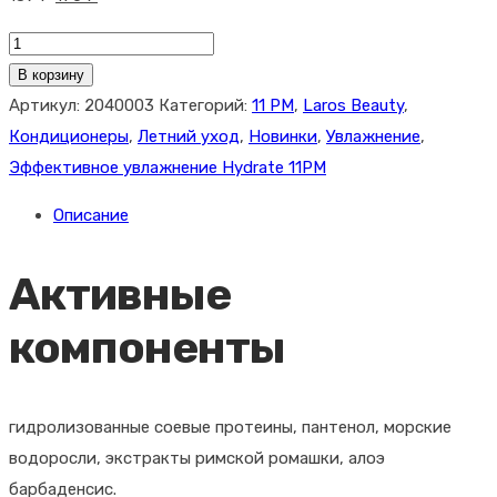
цена
цена:
Количество
составляла
170 ₽.
товара
В корзину
189 ₽.
LAROS
Артикул:
2040003
Категорий:
11 PM
,
Laros Beauty
,
BEAUTY
Кондиционеры
,
Летний уход
,
Новинки
,
Увлажнение
,
11PM
Эффективное увлажнение Hydrate 11PM
Hydrate
Описание
Conditioner
30
Активные
мл
(Увлажняющий
компоненты
кондиционер)
гидролизованные соевые протеины, пантенол, морские
водоросли, экстракты римской ромашки, алоэ
барбаденсис.