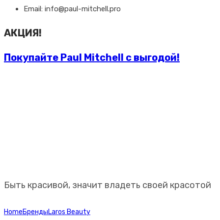
Email: info@paul-mitchell.pro
АКЦИЯ!
Покупайте Paul Mitchell с выгодой!
Профессиональная
косметика Paul Mitchell
Быть красивой, значит владеть своей красотой
Home
Бренды
Laros Beauty
LAROS BEAUTY 11PM Hydrate