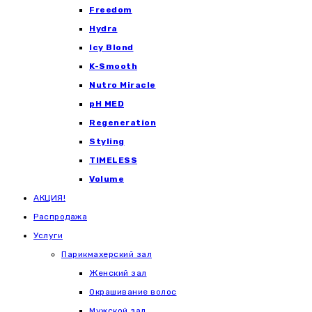
Freedom
Hydra
Icy Blond
K-Smooth
Nutro Miracle
pH MED
Regeneration
Styling
TIMELESS
Volume
АКЦИЯ!
Распродажа
Услуги
Парикмахерский зал
Женский зал
Окрашивание волос
Мужской зал