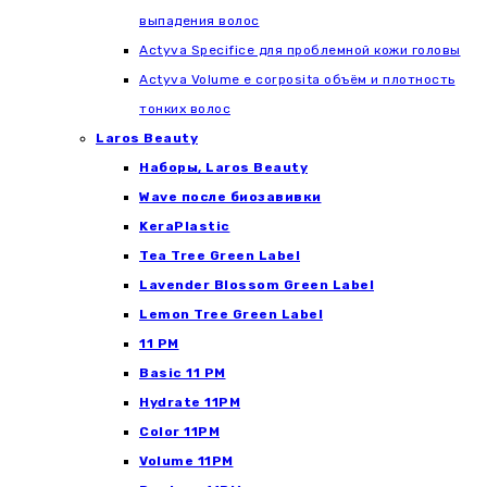
выпадения волос
Actyva Specifice для проблемной кожи головы
Actyva Volume e corposita объём и плотность
тонких волос
Laros Beauty
Наборы, Laros Beauty
Wave после биозавивки
KeraPlastic
Tea Tree Green Label
Lavender Blossom Green Label
Lemon Tree Green Label
11 PM
Basic 11 PM
Hydrate 11PM
Color 11PM
Volume 11PM