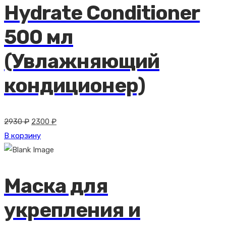
Hydrate Conditioner
500 мл
(Увлажняющий
кондиционер)
Первоначальная
Текущая
2930
₽
2300
₽
цена
цена:
В корзину
составляла
2300 ₽.
2930 ₽.
Маска для
укрепления и