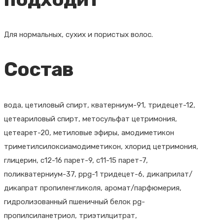
Для нормальных, сухих и пористых волос.
Состав
вода, цетиловый спирт, кватерниум-91, тридецет-12,
цетеариловый спирт, метосульфат цетримония,
цетеарет-20, метиловые эфиры, амодиметикон
триметилсилоксиамодиметикон, хлорид цетримония,
глицерин, c12-16 парет-9, c11-15 парет-7,
поликватерниум-37, ppg-1 тридецет-6, дикаприлат/
дикапрат пропиленгликоля, аромат/парфюмерия,
гидролизованный пшеничный белок pg-
пропилсиланетриол, триэтилцитрат,