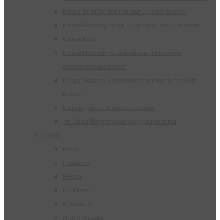
K.care Energy против выпадения волос
K.care Healthy Scalp здоровая кожа головы
K.care Kids
K.care Nourish увлажнение и питание
ослабленных волос
K.care Volume усиление плотности тонких
волос
K.style для стильного образа
Yo Cond Йогуртовые кондиционеры
Cotril
Color
Freedom
Hydra
Icy Blond
K-Smooth
Nutro Miracle