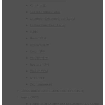
KeraPlastic
Tea Tree Green Label
Lavender Blossom Green Label
Lemon Tree Green Label
11 PM
Basic 11 PM
Hydrate 11PM
Color 11PM
Volume 11PM
Restore 11PM
Classic 11PM
Стайлинг
Уход за кожей
LAROS DAILY. СОВЕРШЕНСТВО В ПРОСТОТЕ
Kemon 2025
K.care Color защита цвета окрашенных волос