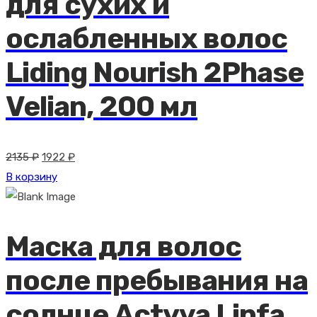
для сухих и
ослабленных волос
Liding Nourish 2Phase
Velian, 200 мл
Первоначальная
Текущая
2135
₽
1922
₽
цена
цена:
В корзину
составляла
1922 ₽.
2135 ₽.
Маска для волос
после пребывания на
солнце Actyva Linfa