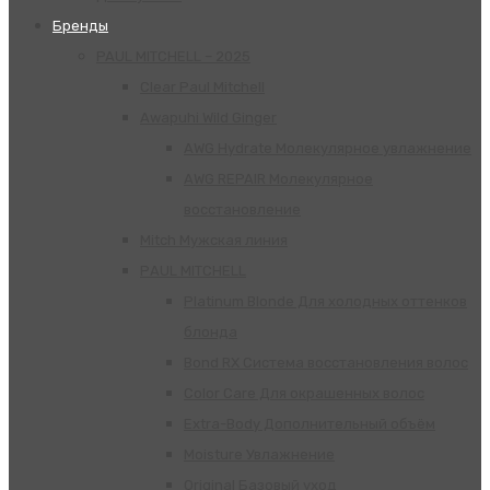
Бренды
PAUL MITCHELL – 2025
Clear Paul Mitchell
Awapuhi Wild Ginger
AWG Hydrate Молекулярное увлажнение
AWG REPAIR Молекулярное
восстановление
Mitch Мужская линия
РАUL МITCHELL
Platinum Blonde Для холодных оттенков
блонда
Bond RX Система восстановления волос
Color Care Для окрашенных волос
Extra-Body Дополнительный объём
Moisture Увлажнение
Original Базовый уход