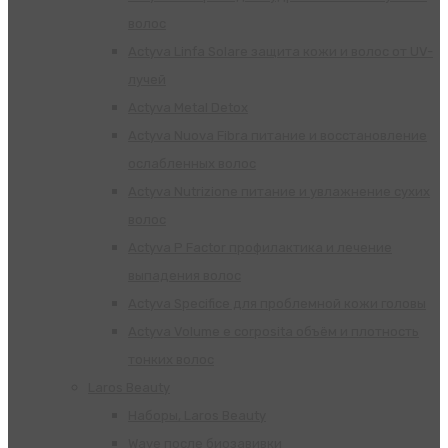
волос
Actyva Linfa Solare защита кожи и волос от UV-
лучей
Actyva Metal Detox
Actyva Nuova Fibra питание и восстановление
ослабленных волос
Actyva Nutrizione питание и увлажнение сухих
волос
Actyva P Factor профилактика и лечение
выпадения волос
Actyva Specifice для проблемной кожи головы
Actyva Volume e corposita объём и плотность
тонких волос
Laros Beauty
Наборы, Laros Beauty
Wave после биозавивки