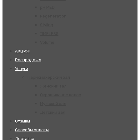
pH MED
Regeneration
Styling
TIMELESS
Volume
АКЦИЯ!
Распродажа
Услуги
Парикмахерский зал
Женский зал
Окрашивание волос
Мужской зал
Детский зал
Отзывы
Способы оплаты
Доставка