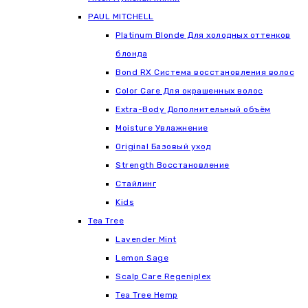
РАUL МITCHELL
Platinum Blonde Для холодных оттенков
блонда
Bond RX Система восстановления волос
Color Care Для окрашенных волос
Extra-Body Дополнительный объём
Moisture Увлажнение
Original Базовый уход
Strength Восстановление
Стайлинг
Kids
Tea Tree
Lavender Mint
Lemon Sage
Scalp Care Regeniplex
Tea Tree Hemp