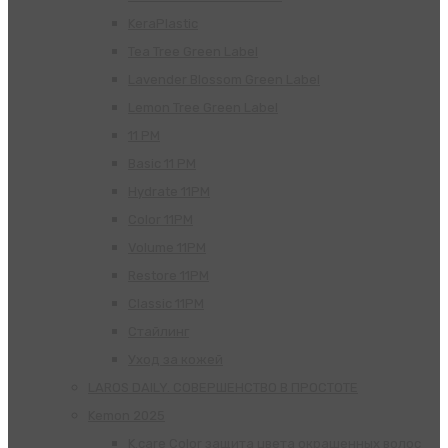
KeraPlastic
Tea Tree Green Label
Lavender Blossom Green Label
Lemon Tree Green Label
11 PM
Basic 11 PM
Hydrate 11PM
Color 11PM
Volume 11PM
Restore 11PM
Classic 11PM
Стайлинг
Уход за кожей
LAROS DAILY. СОВЕРШЕНСТВО В ПРОСТОТЕ
Kemon 2025
K.care Color защита цвета окрашенных волос