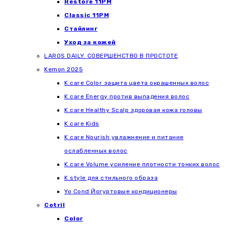
Restore 11PM
Classic 11PM
Стайлинг
Уход за кожей
LAROS DAILY. СОВЕРШЕНСТВО В ПРОСТОТЕ
Kemon 2025
K.care Color защита цвета окрашенных волос
K.care Energy против выпадения волос
K.care Healthy Scalp здоровая кожа головы
K.care Kids
K.care Nourish увлажнение и питание
ослабленных волос
K.care Volume усиление плотности тонких волос
K.style для стильного образа
Yo Cond Йогуртовые кондиционеры
Cotril
Color