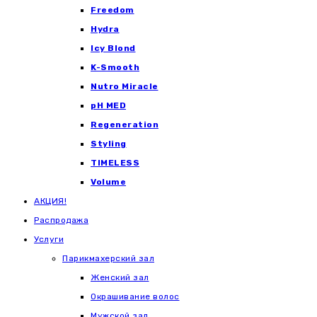
Freedom
Hydra
Icy Blond
K-Smooth
Nutro Miracle
pH MED
Regeneration
Styling
TIMELESS
Volume
АКЦИЯ!
Распродажа
Услуги
Парикмахерский зал
Женский зал
Окрашивание волос
Мужской зал