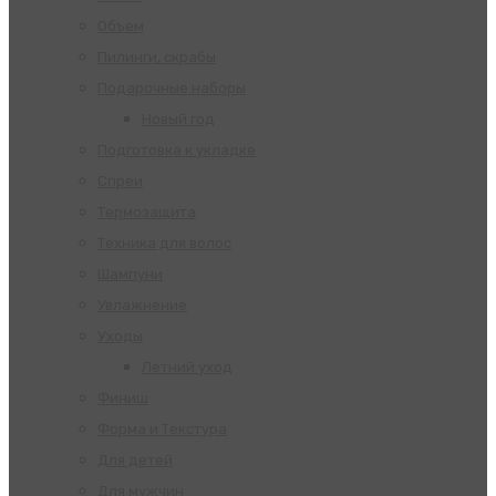
Объем
Пилинги, скрабы
Подарочные наборы
Новый год
Подготовка к укладке
Спреи
Термозащита
Техника для волос
Шампуни
Увлажнение
Уходы
Летний уход
Финиш
Форма и Текстура
Для детей
Для мужчин