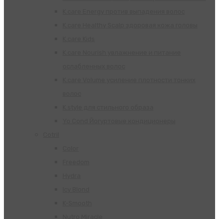
K.care Energy против выпадения волос
K.care Healthy Scalp здоровая кожа головы
K.care Kids
K.care Nourish увлажнение и питание
ослабленных волос
K.care Volume усиление плотности тонких
волос
K.style для стильного образа
Yo Cond Йогуртовые кондиционеры
Cotril
Color
Freedom
Hydra
Icy Blond
K-Smooth
Nutro Miracle