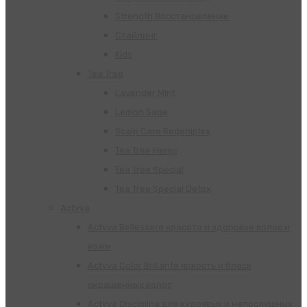
Strength Восстановление
Стайлинг
Kids
Tea Tree
Lavender Mint
Lemon Sage
Scalp Care Regeniplex
Tea Tree Hemp
Tea Tree Special
Tea Tree Special Detox
Actyva
Actyva Bellessere красота и здоровье волос и
кожи
Actyva Color Brillante яркость и блеск
окрашенных волос
Actyva Disciplina для кудрявых и непослушных