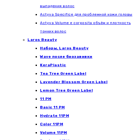
выпадения волос
Actyva Specifice для проблемной кожи головы
Actyva Volume e corposita объём и плотность
тонких волос
Laros Beauty
Наборы, Laros Beauty
Wave после биозавивки
KeraPlastic
Tea Tree Green Label
Lavender Blossom Green Label
Lemon Tree Green Label
11 PM
Basic 11 PM
Hydrate 11PM
Color 11PM
Volume 11PM