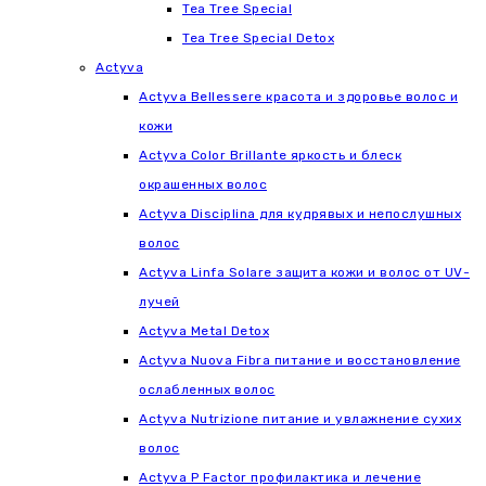
Tea Tree Special
Tea Tree Special Detox
Actyva
Actyva Bellessere красота и здоровье волос и
кожи
Actyva Color Brillante яркость и блеск
окрашенных волос
Actyva Disciplina для кудрявых и непослушных
волос
Actyva Linfa Solare защита кожи и волос от UV-
лучей
Actyva Metal Detox
Actyva Nuova Fibra питание и восстановление
ослабленных волос
Actyva Nutrizione питание и увлажнение сухих
волос
Actyva P Factor профилактика и лечение