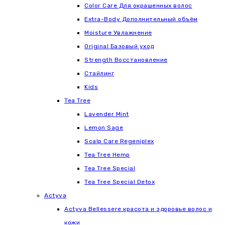
Color Care Для окрашенных волос
Extra-Body Дополнительный объём
Moisture Увлажнение
Original Базовый уход
Strength Восстановление
Стайлинг
Kids
Tea Tree
Lavender Mint
Lemon Sage
Scalp Care Regeniplex
Tea Tree Hemp
Tea Tree Special
Tea Tree Special Detox
Actyva
Actyva Bellessere красота и здоровье волос и
кожи