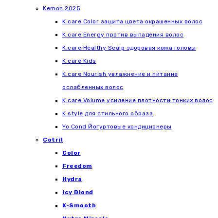
Kemon 2025
K.care Color защита цвета окрашенных волос
K.care Energy против выпадения волос
K.care Healthy Scalp здоровая кожа головы
K.care Kids
K.care Nourish увлажнение и питание
ослабленных волос
K.care Volume усиление плотности тонких волос
K.style для стильного образа
Yo Cond Йогуртовые кондиционеры
Cotril
Color
Freedom
Hydra
Icy Blond
K-Smooth