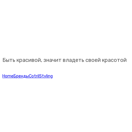
Профессиональная
косметика Paul Mitchell
Быть красивой, значит владеть своей красотой
Home
Бренды
Cotril
Styling
Cotril Крем для вьющихся волос YO,
100 мл