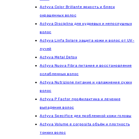
Actyva Color Brillante яркость и блеск
окрашенных волос
Actyva Disciplina для кудрявых и непослушных
волос
Actyva Linfa Solare защита кожи и волос от UV-
лучей
Actyva Metal Detox
Actyva Nuova Fibra питание и восстановление
ослабленных волос
Actyva Nutrizione питание и увлажнение сухих
волос
Actyva P Factor профилактика и лечение
выпадения волос
Actyva Specifice для проблемной кожи головы
Actyva Volume e corposita объём и плотность
тонких волос