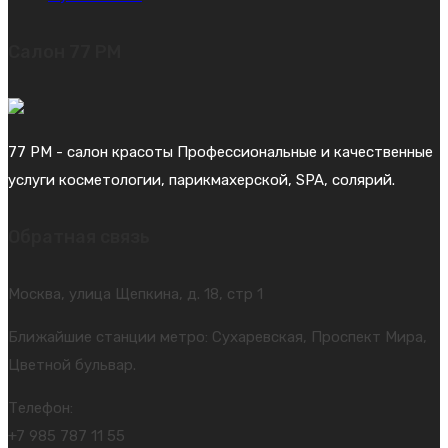
Салон 77 PM
77 PM - салон красоты Профессиональные и качественные
услуги косметологии, парикмахерской, SPA, солярий.
Обратная связь
Москва, улица Щепкина, д. 18, стр 1
Ближайшие станции метро: Сухаревская, Проспект Мира,
Цветной бульвар.
Телефон:
+7 985 787 11 55