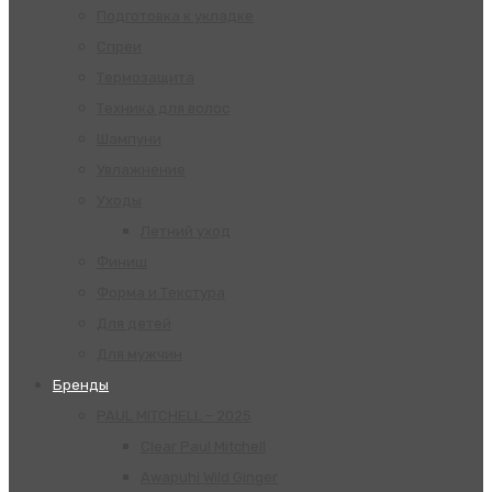
Подготовка к укладке
Спреи
Термозащита
Техника для волос
Шампуни
Увлажнение
Уходы
Летний уход
Финиш
Форма и Текстура
Для детей
Для мужчин
Бренды
PAUL MITCHELL – 2025
Clear Paul Mitchell
Awapuhi Wild Ginger