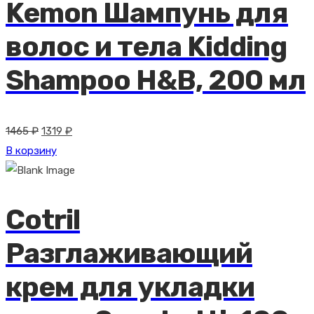
Kemon Шампунь для
волос и тела Kidding
Shampoo H&B, 200 мл
Первоначальная
Текущая
1465
₽
1319
₽
цена
цена:
В корзину
составляла
1319 ₽.
1465 ₽.
Cotril
Разглаживающий
крем для укладки