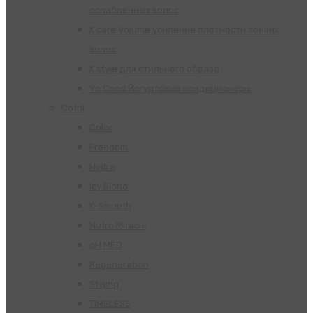
ослабленных волос
K.care Volume усиление плотности тонких
волос
K.style для стильного образа
Yo Cond Йогуртовые кондиционеры
Cotril
Color
Freedom
Hydra
Icy Blond
K-Smooth
Nutro Miracle
pH MED
Regeneration
Styling
TIMELESS