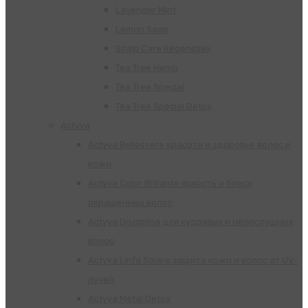
Lavender Mint
Lemon Sage
Scalp Care Regeniplex
Tea Tree Hemp
Tea Tree Special
Tea Tree Special Detox
Actyva
Actyva Bellessere красота и здоровье волос и
кожи
Actyva Color Brillante яркость и блеск
окрашенных волос
Actyva Disciplina для кудрявых и непослушных
волос
Actyva Linfa Solare защита кожи и волос от UV-
лучей
Actyva Metal Detox