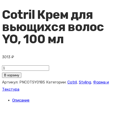
Cotril Крем для
вьющихся волос
YO, 100 мл
3013
₽
Количество
товара
В корзину
Cotril
Артикул:
PNCOTSY0185
Категории:
Cotril
,
Styling
,
Форма и
Крем
Текстура
для
Описание
вьющихся
волос