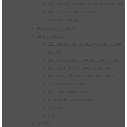
AWG Hydrate Молекулярное увлажнение
AWG REPAIR Молекулярное
восстановление
Mitch Мужская линия
РАUL МITCHELL
Platinum Blonde Для холодных оттенков
блонда
Bond RX Система восстановления волос
Color Care Для окрашенных волос
Extra-Body Дополнительный объём
Moisture Увлажнение
Original Базовый уход
Strength Восстановление
Стайлинг
Kids
Tea Tree