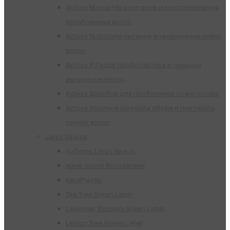
Actyva Nuova Fibra питание и восстановление
ослабленных волос
Actyva Nutrizione питание и увлажнение сухих
волос
Actyva P Factor профилактика и лечение
выпадения волос
Actyva Specifice для проблемной кожи головы
Actyva Volume e corposita объём и плотность
тонких волос
Laros Beauty
Наборы, Laros Beauty
Wave после биозавивки
KeraPlastic
Tea Tree Green Label
Lavender Blossom Green Label
Lemon Tree Green Label