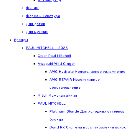
Летний уход
Финиш
Форма и Текстура
Для детей
Для мужчин
Бренды
PAUL MITCHELL – 2025
Clear Paul Mitchell
Awapuhi Wild Ginger
AWG Hydrate Молекулярное увлажнение
AWG REPAIR Молекулярное
восстановление
Mitch Мужская линия
РАUL МITCHELL
Platinum Blonde Для холодных оттенков
блонда
Bond RX Система восстановления волос