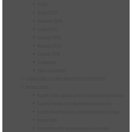
11 PM
Basic 11 PM
Hydrate 11PM
Color 11PM
Volume 11PM
Restore 11PM
Classic 11PM
Стайлинг
Уход за кожей
LAROS DAILY. СОВЕРШЕНСТВО В ПРОСТОТЕ
Kemon 2025
K.care Color защита цвета окрашенных волос
K.care Energy против выпадения волос
K.care Healthy Scalp здоровая кожа головы
K.care Kids
K.care Nourish увлажнение и питание