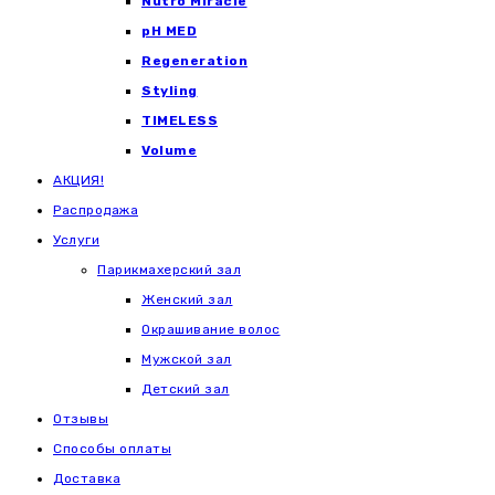
Nutro Miracle
pH MED
Regeneration
Styling
TIMELESS
Volume
АКЦИЯ!
Распродажа
Услуги
Парикмахерский зал
Женский зал
Окрашивание волос
Мужской зал
Детский зал
Отзывы
Способы оплаты
Доставка