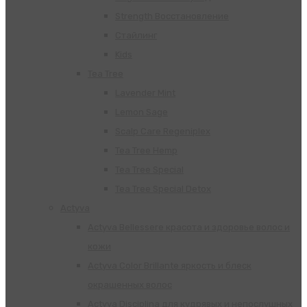
Strength Восстановление
Стайлинг
Kids
Tea Tree
Lavender Mint
Lemon Sage
Scalp Care Regeniplex
Tea Tree Hemp
Tea Tree Special
Tea Tree Special Detox
Actyva
Actyva Bellessere красота и здоровье волос и
кожи
Actyva Color Brillante яркость и блеск
окрашенных волос
Actyva Disciplina для кудрявых и непослушных