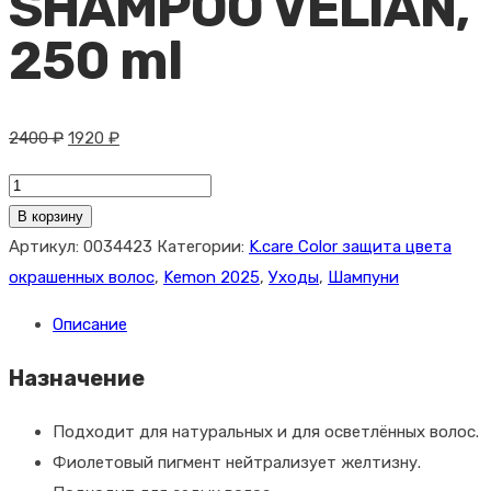
SHAMPOO VELIAN,
250 ml
Первоначальная
Текущая
2400
₽
1920
₽
цена
цена:
Количество
составляла
1920 ₽.
товара
В корзину
2400 ₽.
Kemon
Артикул:
0034423
Категории:
K.care Color защита цвета
Шампунь
окрашенных волос
,
Kemon 2025
,
Уходы
,
Шампуни
для
Описание
сияния
холодного
Назначение
блонда
COLOR
Подходит для натуральных и для осветлённых волос.
COLD
Фиолетовый пигмент нейтрализует желтизну.