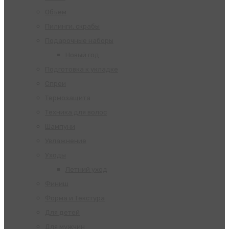
Объем
Пилинги, скрабы
Подарочные наборы
Новый год
Подготовка к укладке
Спреи
Термозащита
Техника для волос
Шампуни
Увлажнение
Уходы
Летний уход
Финиш
Форма и Текстура
Для детей
Для мужчин