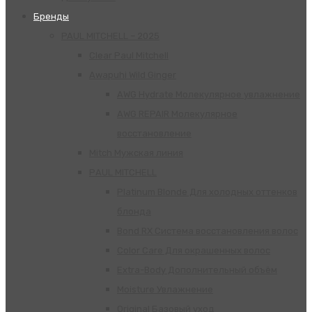
Бренды
PAUL MITCHELL – 2025
Clear Paul Mitchell
Awapuhi Wild Ginger
AWG Hydrate Молекулярное увлажнение
AWG REPAIR Молекулярное
восстановление
Mitch Мужская линия
РАUL МITCHELL
Platinum Blonde Для холодных оттенков
блонда
Bond RX Система восстановления волос
Color Care Для окрашенных волос
Extra-Body Дополнительный объём
Moisture Увлажнение
Original Базовый уход