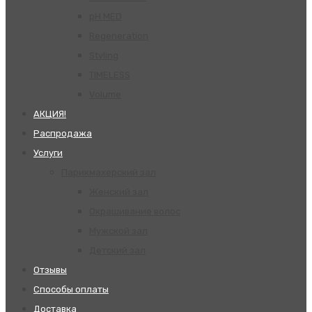
pH MED
Regeneration
Styling
TIMELESS
Volume
АКЦИЯ!
Распродажа
Услуги
Парикмахерский зал
Женский зал
Окрашивание волос
Мужской зал
Детский зал
Отзывы
Способы оплаты
Доставка