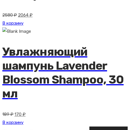
Первоначальная
Текущая
2580
₽
2064
₽
цена
цена:
В корзину
составляла
2064 ₽.
2580 ₽.
Увлажняющий
шампунь Lavender
Blossom Shampoo, 30
мл
Первоначальная
Текущая
189
₽
170
₽
цена
цена:
В корзину