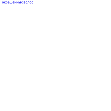
окрашенных волос
Kemon Шампунь для сияния холодного
блонда COLOR COLD SHAMPOO VELIAN, 250 ml