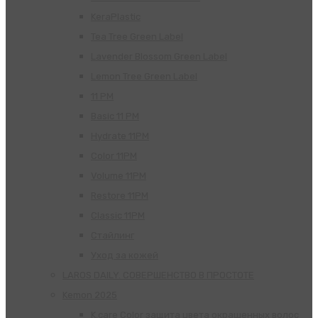
KeraPlastic
Tea Tree Green Label
Lavender Blossom Green Label
Lemon Tree Green Label
11 PM
Basic 11 PM
Hydrate 11PM
Color 11PM
Volume 11PM
Restore 11PM
Classic 11PM
Стайлинг
Уход за кожей
LAROS DAILY. СОВЕРШЕНСТВО В ПРОСТОТЕ
Kemon 2025
K.care Color защита цвета окрашенных волос