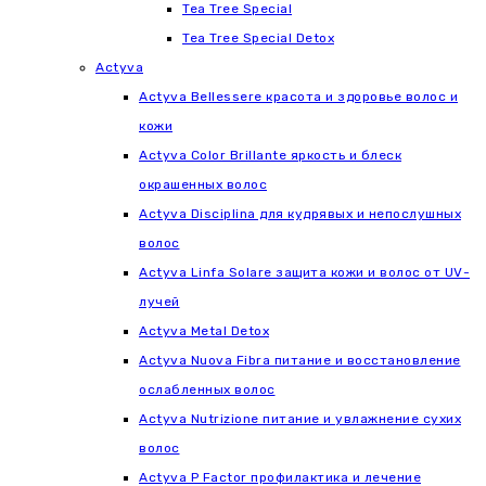
Tea Tree Special
Tea Tree Special Detox
Actyva
Actyva Bellessere красота и здоровье волос и
кожи
Actyva Color Brillante яркость и блеск
окрашенных волос
Actyva Disciplina для кудрявых и непослушных
волос
Actyva Linfa Solare защита кожи и волос от UV-
лучей
Actyva Metal Detox
Actyva Nuova Fibra питание и восстановление
ослабленных волос
Actyva Nutrizione питание и увлажнение сухих
волос
Actyva P Factor профилактика и лечение