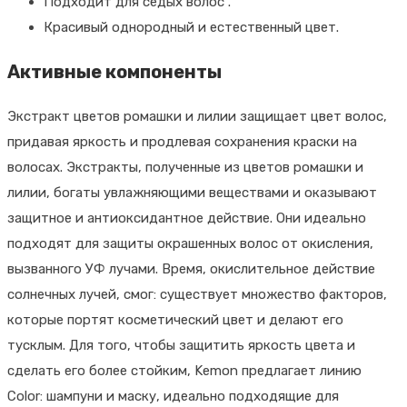
SHAMPOO
Подходит для седых волос .
VELIAN,
Красивый однородный и естественный цвет.
250
Активные компоненты
ml
Экстракт цветов ромашки и лилии защищает цвет волос,
придавая яркость и продлевая сохранения краски на
волосах. Экстракты, полученные из цветов ромашки и
лилии, богаты увлажняющими веществами и оказывают
защитное и антиоксидантное действие. Они идеально
подходят для защиты окрашенных волос от окисления,
вызванного УФ лучами. Время, окислительное действие
солнечных лучей, смог: существует множество факторов,
которые портят косметический цвет и делают его
тусклым. Для того, чтобы защитить яркость цвета и
сделать его более стойким, Kemon предлагает линию
Color: шампуни и маску, идеально подходящие для