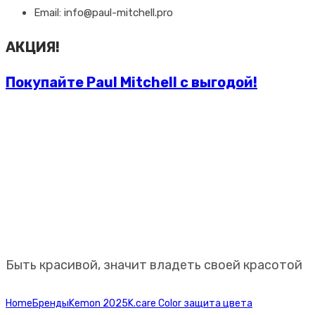
Email: info@paul-mitchell.pro
АКЦИЯ!
Покупайте Paul Mitchell с выгодой!
Профессиональная
косметика Paul Mitchell
Быть красивой, значит владеть своей красотой
Home
Бренды
Kemon 2025
K.care Color защита цвета