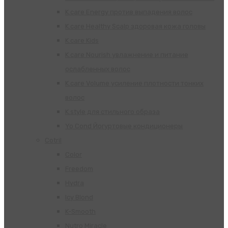
K.care Energy против выпадения волос
K.care Healthy Scalp здоровая кожа головы
K.care Kids
K.care Nourish увлажнение и питание
ослабленных волос
K.care Volume усиление плотности тонких
волос
K.style для стильного образа
Yo Cond Йогуртовые кондиционеры
Cotril
Color
Freedom
Hydra
Icy Blond
K-Smooth
Nutro Miracle