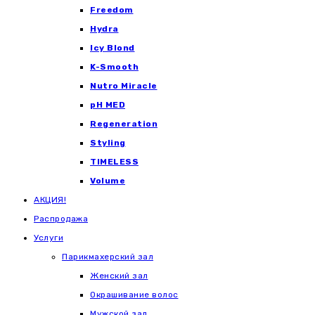
Freedom
Hydra
Icy Blond
K-Smooth
Nutro Miracle
pH MED
Regeneration
Styling
TIMELESS
Volume
АКЦИЯ!
Распродажа
Услуги
Парикмахерский зал
Женский зал
Окрашивание волос
Мужской зал