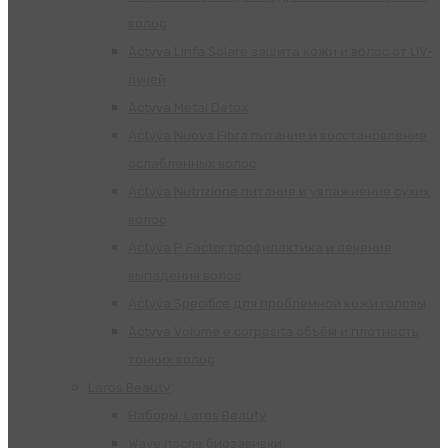
волос
Actyva Linfa Solare защита кожи и волос от UV-
лучей
Actyva Metal Detox
Actyva Nuova Fibra питание и восстановление
ослабленных волос
Actyva Nutrizione питание и увлажнение сухих
волос
Actyva P Factor профилактика и лечение
выпадения волос
Actyva Specifice для проблемной кожи головы
Actyva Volume e corposita объём и плотность
тонких волос
Laros Beauty
Наборы, Laros Beauty
Wave после биозавивки