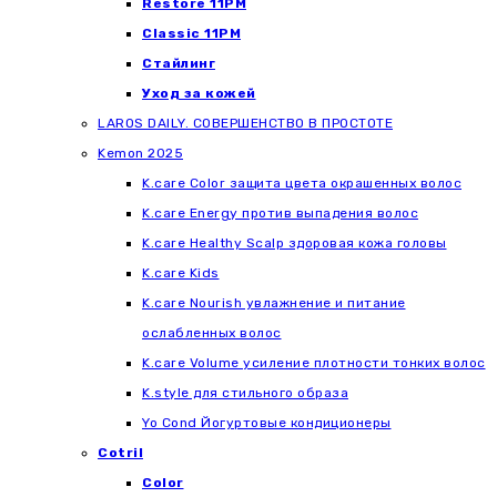
Restore 11PM
Classic 11PM
Стайлинг
Уход за кожей
LAROS DAILY. СОВЕРШЕНСТВО В ПРОСТОТЕ
Kemon 2025
K.care Color защита цвета окрашенных волос
K.care Energy против выпадения волос
K.care Healthy Scalp здоровая кожа головы
K.care Kids
K.care Nourish увлажнение и питание
ослабленных волос
K.care Volume усиление плотности тонких волос
K.style для стильного образа
Yo Cond Йогуртовые кондиционеры
Cotril
Color