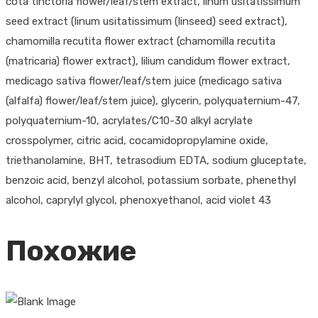
cota tinctoria flower/leaf/stem extract, linum usitatissimum
seed extract (linum usitatissimum (linseed) seed extract),
chamomilla recutita flower extract (chamomilla recutita
(matricaria) flower extract), lilium candidum flower extract,
medicago sativa flower/leaf/stem juice (medicago sativa
(alfalfa) flower/leaf/stem juice), glycerin, polyquaternium-47,
polyquaternium-10, acrylates/C10-30 alkyl acrylate
crosspolymer, citric acid, cocamidopropylamine oxide,
triethanolamine, BHT, tetrasodium EDTA, sodium gluceptate,
benzoic acid, benzyl alcohol, potassium sorbate, phenethyl
alcohol, caprylyl glycol, phenoxyethanol, acid violet 43
Похожие