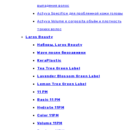
выпадения волос
Actyva Specifice для проблемной кожи головы
Actyva Volume e corposita объём и плотность
тонких волос
Laros Beauty
Наборы, Laros Beauty
Wave после биозавивки
KeraPlastic
Tea Tree Green Label
Lavender Blossom Green Label
Lemon Tree Green Label
11 PM
Basic 11 PM
Hydrate 11PM
Color 11PM
Volume 11PM