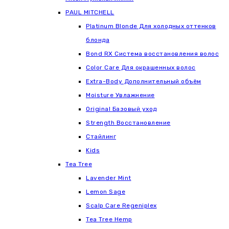
РАUL МITCHELL
Platinum Blonde Для холодных оттенков
блонда
Bond RX Система восстановления волос
Color Care Для окрашенных волос
Extra-Body Дополнительный объём
Moisture Увлажнение
Original Базовый уход
Strength Восстановление
Стайлинг
Kids
Tea Tree
Lavender Mint
Lemon Sage
Scalp Care Regeniplex
Tea Tree Hemp