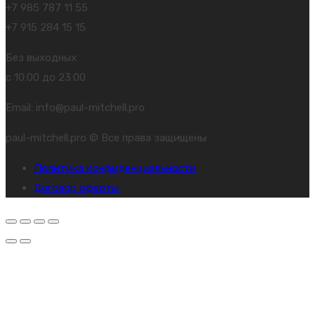
+7 985 787 11 55
+7 915 284 15 15
Без выходных
с 10:00 до 23:00
Email: info@paul-mitchell.pro
paul-mitchell.pro © Все права защищены
Политика конфиденциальности
Договор оферты