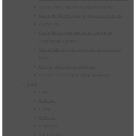
K.care Energy против выпадения волос
K.care Healthy Scalp здоровая кожа головы
K.care Kids
K.care Nourish увлажнение и питание
ослабленных волос
K.care Volume усиление плотности тонких
волос
K.style для стильного образа
Yo Cond Йогуртовые кондиционеры
Cotril
Color
Freedom
Hydra
Icy Blond
K-Smooth
Nutro Miracle