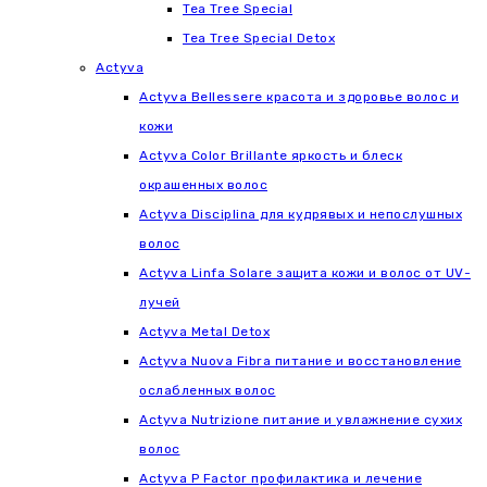
Tea Tree Special
Tea Tree Special Detox
Actyva
Actyva Bellessere красота и здоровье волос и
кожи
Actyva Color Brillante яркость и блеск
окрашенных волос
Actyva Disciplina для кудрявых и непослушных
волос
Actyva Linfa Solare защита кожи и волос от UV-
лучей
Actyva Metal Detox
Actyva Nuova Fibra питание и восстановление
ослабленных волос
Actyva Nutrizione питание и увлажнение сухих
волос
Actyva P Factor профилактика и лечение