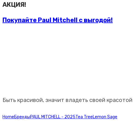
АКЦИЯ!
Покупайте Paul Mitchell с выгодой!
Профессиональная
косметика Paul Mitchell
Быть красивой, значит владеть своей красотой
Home
Бренды
PAUL MITCHELL - 2025
Tea Tree
Lemon Sage
Paul
Mitchell Объемообразующие ампулы Lemon Sage Hair Lotion,
несмываемые, 12 штук по 6 мл.