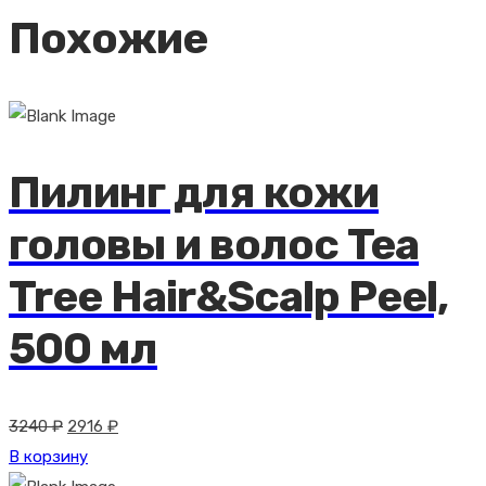
Похожие
Пилинг для кожи
головы и волос Tea
Tree Hair&Scalp Peel,
500 мл
Первоначальная
Текущая
3240
₽
2916
₽
цена
цена:
В корзину