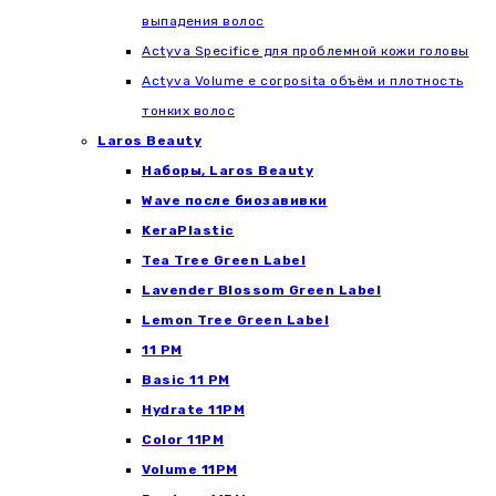
выпадения волос
Actyva Specifice для проблемной кожи головы
Actyva Volume e corposita объём и плотность
тонких волос
Laros Beauty
Наборы, Laros Beauty
Wave после биозавивки
KeraPlastic
Tea Tree Green Label
Lavender Blossom Green Label
Lemon Tree Green Label
11 PM
Basic 11 PM
Hydrate 11PM
Color 11PM
Volume 11PM