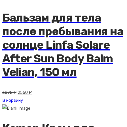
5688 ₽.
Бальзам для тела
после пребывания на
солнце Linfa Solare
After Sun Body Balm
Velian, 150 мл
Первоначальная
Текущая
3072
₽
2560
₽
цена
цена:
В корзину
составляла
2560 ₽.
3072 ₽.