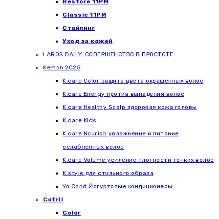
Restore 11PM
Classic 11PM
Стайлинг
Уход за кожей
LAROS DAILY. СОВЕРШЕНСТВО В ПРОСТОТЕ
Kemon 2025
K.care Color защита цвета окрашенных волос
K.care Energy против выпадения волос
K.care Healthy Scalp здоровая кожа головы
K.care Kids
K.care Nourish увлажнение и питание
ослабленных волос
K.care Volume усиление плотности тонких волос
K.style для стильного образа
Yo Cond Йогуртовые кондиционеры
Cotril
Color