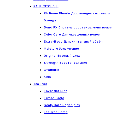
РАUL МITCHELL
Platinum Blonde Для холодных оттенков
блонда
Bond RX Система восстановления волос
Color Care Для окрашенных волос
Extra-Body Дополнительный объём
Moisture Увлажнение
Original Базовый уход
Strength Восстановление
Стайлинг
Kids
Tea Tree
Lavender Mint
Lemon Sage
Scalp Care Regeniplex
Tea Tree Hemp