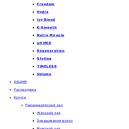
Freedom
Hydra
Icy Blond
K-Smooth
Nutro Miracle
pH MED
Regeneration
Styling
TIMELESS
Volume
АКЦИЯ!
Распродажа
Услуги
Парикмахерский зал
Женский зал
Окрашивание волос
Мужской зал