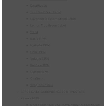
KeraPlastic
Tea Tree Green Label
Lavender Blossom Green Label
Lemon Tree Green Label
11 PM
Basic 11 PM
Hydrate 11PM
Color 11PM
Volume 11PM
Restore 11PM
Classic 11PM
Стайлинг
Уход за кожей
LAROS DAILY. СОВЕРШЕНСТВО В ПРОСТОТЕ
Kemon 2025
K.care Color защита цвета окрашенных волос