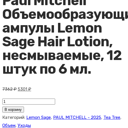
Paul Mitchell
Объемообразующ
ампулы Lemon
Sage Hair Lotion,
несмываемые, 12
штук по 6 мл.
Первоначальная
Текущая
7362
₽
5301
₽
цена
цена:
Количество
составляла
5301 ₽.
товара
В корзину
7362 ₽.
Paul
Категорий:
Lemon Sage
,
PAUL MITCHELL - 2025
,
Tea Tree
,
Mitchell
Объем
,
Уходы