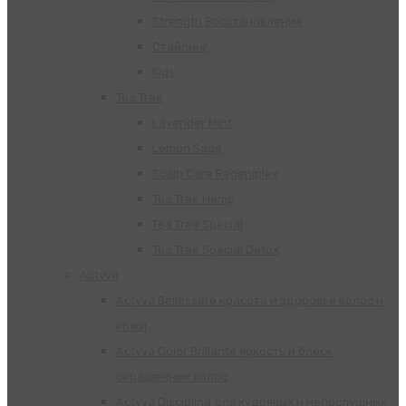
Strength Восстановление
Стайлинг
Kids
Tea Tree
Lavender Mint
Lemon Sage
Scalp Care Regeniplex
Tea Tree Hemp
Tea Tree Special
Tea Tree Special Detox
Actyva
Actyva Bellessere красота и здоровье волос и
кожи
Actyva Color Brillante яркость и блеск
окрашенных волос
Actyva Disciplina для кудрявых и непослушных