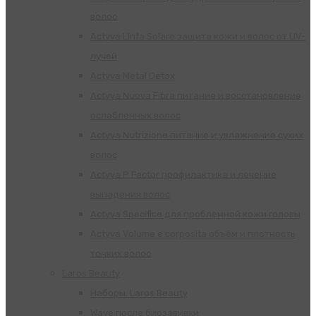
волос
Actyva Linfa Solare защита кожи и волос от UV-
лучей
Actyva Metal Detox
Actyva Nuova Fibra питание и восстановление
ослабленных волос
Actyva Nutrizione питание и увлажнение сухих
волос
Actyva P Factor профилактика и лечение
выпадения волос
Actyva Specifice для проблемной кожи головы
Actyva Volume e corposita объём и плотность
тонких волос
Laros Beauty
Наборы, Laros Beauty
Wave после биозавивки