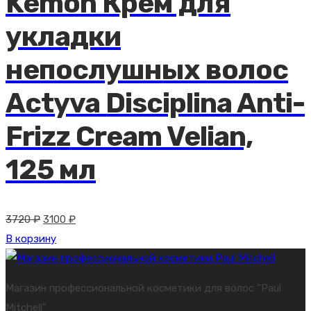
Kemon Крем для
укладки
непослушных волос
Actyva Disciplina Anti-
Frizz Cream Velian,
125 мл
Первоначальная
Текущая
3720
₽
3100
₽
цена
цена:
В корзину
составляла
3100 ₽.
3720 ₽.
Магазин профессиональной косметики для волос “Paul
Mitchell”