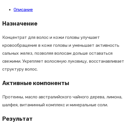
Объемообразующие
Описание
ампулы
Lemon
Назначение
Sage
Hair
Концентрат для волос и кожи головы улучшает
Lotion,
кровообращение в коже головы и уменьшает активность
несмываемые,
сальных желез, позволяя волосам дольше оставаться
12
свежими. Укрепляет волосяную луковицу, восстанавливает
штук
структуру волос.
по
Активные компоненты
6
мл.
Протеины, масло австралийского чайного дерева, лимона,
шалфея, витаминный комплекс и минеральные соли.
Результат