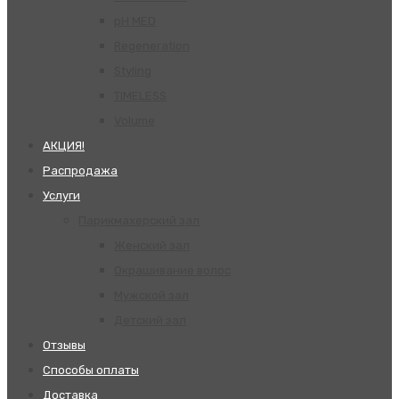
pH MED
Regeneration
Styling
TIMELESS
Volume
АКЦИЯ!
Распродажа
Услуги
Парикмахерский зал
Женский зал
Окрашивание волос
Мужской зал
Детский зал
Отзывы
Способы оплаты
Доставка