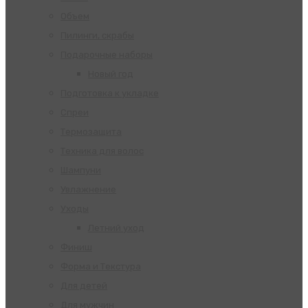
Объем
Пилинги, скрабы
Подарочные наборы
Новый год
Подготовка к укладке
Спреи
Термозащита
Техника для волос
Шампуни
Увлажнение
Уходы
Летний уход
Финиш
Форма и Текстура
Для детей
Для мужчин