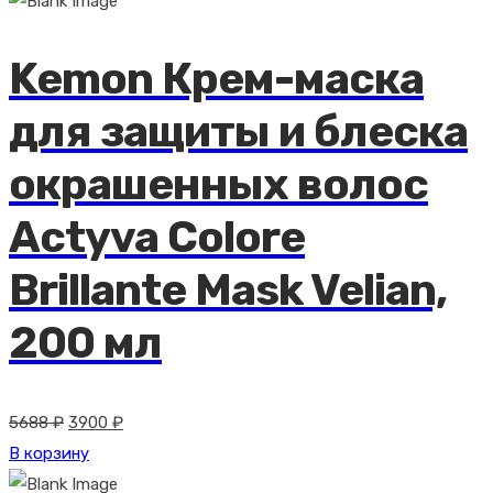
составляла
2916 ₽.
3240 ₽.
Kemon Крем-маска
для защиты и блеска
окрашенных волос
Actyva Colore
Brillante Mask Velian,
200 мл
Первоначальная
Текущая
5688
₽
3900
₽
цена
цена:
В корзину
составляла
3900 ₽.