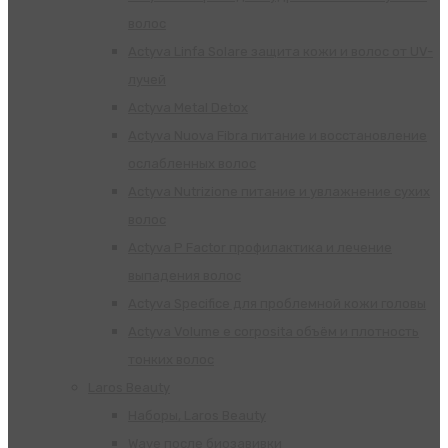
волос
Actyva Linfa Solare защита кожи и волос от UV-
лучей
Actyva Metal Detox
Actyva Nuova Fibra питание и восстановление
ослабленных волос
Actyva Nutrizione питание и увлажнение сухих
волос
Actyva P Factor профилактика и лечение
выпадения волос
Actyva Specifice для проблемной кожи головы
Actyva Volume e corposita объём и плотность
тонких волос
Laros Beauty
Наборы, Laros Beauty
Wave после биозавивки