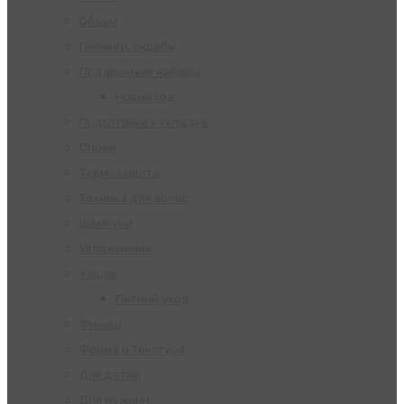
Объем
Пилинги, скрабы
Подарочные наборы
Новый год
Подготовка к укладке
Спреи
Термозащита
Техника для волос
Шампуни
Увлажнение
Уходы
Летний уход
Финиш
Форма и Текстура
Для детей
Для мужчин