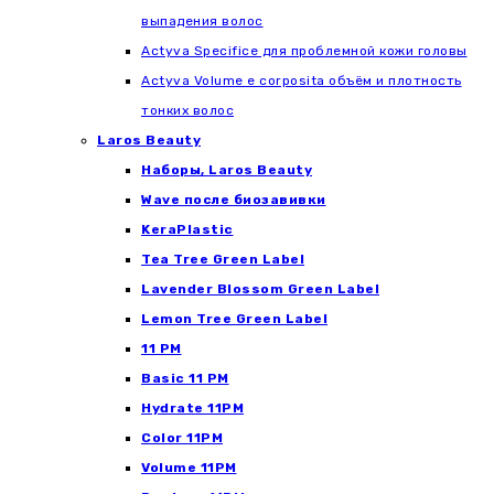
выпадения волос
Actyva Specifice для проблемной кожи головы
Actyva Volume e corposita объём и плотность
тонких волос
Laros Beauty
Наборы, Laros Beauty
Wave после биозавивки
KeraPlastic
Tea Tree Green Label
Lavender Blossom Green Label
Lemon Tree Green Label
11 PM
Basic 11 PM
Hydrate 11PM
Color 11PM
Volume 11PM