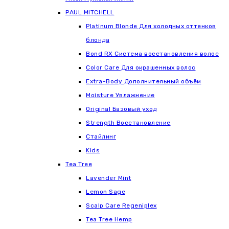
РАUL МITCHELL
Platinum Blonde Для холодных оттенков
блонда
Bond RX Система восстановления волос
Color Care Для окрашенных волос
Extra-Body Дополнительный объём
Moisture Увлажнение
Original Базовый уход
Strength Восстановление
Стайлинг
Kids
Tea Tree
Lavender Mint
Lemon Sage
Scalp Care Regeniplex
Tea Tree Hemp