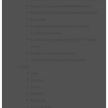
K.care Energy против выпадения волос
K.care Healthy Scalp здоровая кожа головы
K.care Kids
K.care Nourish увлажнение и питание
ослабленных волос
K.care Volume усиление плотности тонких
волос
K.style для стильного образа
Yo Cond Йогуртовые кондиционеры
Cotril
Color
Freedom
Hydra
Icy Blond
K-Smooth
Nutro Miracle