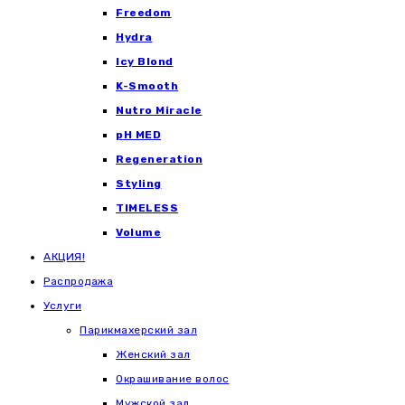
Freedom
Hydra
Icy Blond
K-Smooth
Nutro Miracle
pH MED
Regeneration
Styling
TIMELESS
Volume
АКЦИЯ!
Распродажа
Услуги
Парикмахерский зал
Женский зал
Окрашивание волос
Мужской зал