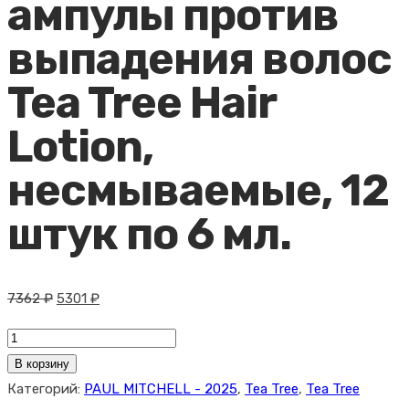
ампулы против
выпадения волос
Tea Tree Hair
Lotion,
несмываемые, 12
штук по 6 мл.
Первоначальная
Текущая
7362
₽
5301
₽
цена
цена:
Количество
составляла
5301 ₽.
товара
В корзину
7362 ₽.
Paul
Категорий:
PAUL MITCHELL - 2025
,
Tea Tree
,
Tea Tree