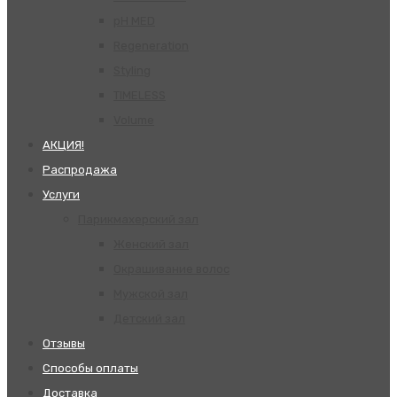
pH MED
Regeneration
Styling
TIMELESS
Volume
АКЦИЯ!
Распродажа
Услуги
Парикмахерский зал
Женский зал
Окрашивание волос
Мужской зал
Детский зал
Отзывы
Способы оплаты
Доставка