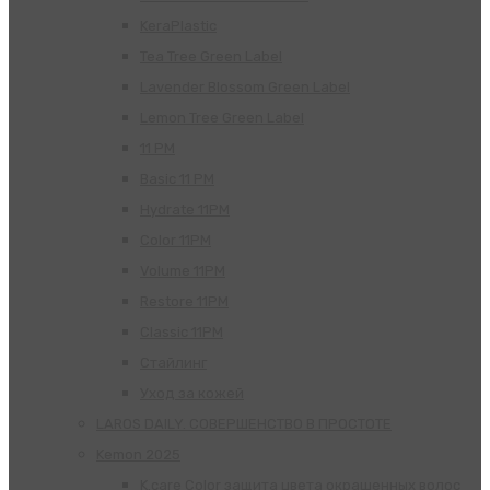
KeraPlastic
Tea Tree Green Label
Lavender Blossom Green Label
Lemon Tree Green Label
11 PM
Basic 11 PM
Hydrate 11PM
Color 11PM
Volume 11PM
Restore 11PM
Classic 11PM
Стайлинг
Уход за кожей
LAROS DAILY. СОВЕРШЕНСТВО В ПРОСТОТЕ
Kemon 2025
K.care Color защита цвета окрашенных волос