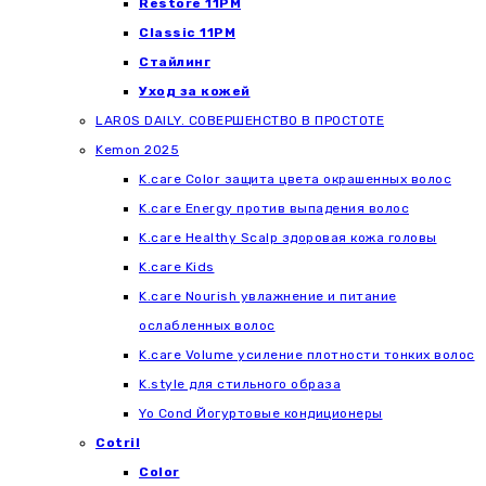
Restore 11PM
Classic 11PM
Стайлинг
Уход за кожей
LAROS DAILY. СОВЕРШЕНСТВО В ПРОСТОТЕ
Kemon 2025
K.care Color защита цвета окрашенных волос
K.care Energy против выпадения волос
K.care Healthy Scalp здоровая кожа головы
K.care Kids
K.care Nourish увлажнение и питание
ослабленных волос
K.care Volume усиление плотности тонких волос
K.style для стильного образа
Yo Cond Йогуртовые кондиционеры
Cotril
Color