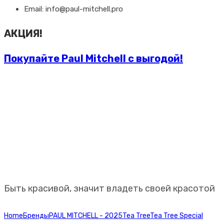
Email: info@paul-mitchell.pro
АКЦИЯ!
Покупайте Paul Mitchell с выгодой!
Профессиональная
косметика Paul Mitchell
Быть красивой, значит владеть своей красотой
Home
Бренды
PAUL MITCHELL - 2025
Tea Tree
Tea Tree Special
Paul