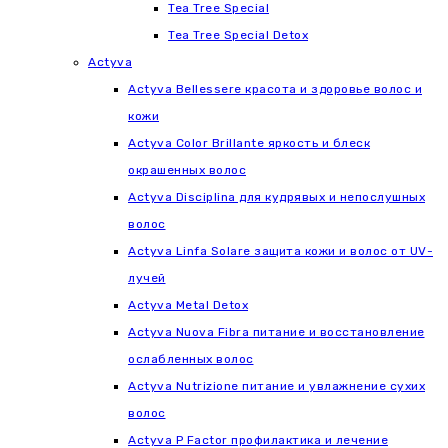
Tea Tree Special
Tea Tree Special Detox
Actyva
Actyva Bellessere красота и здоровье волос и
кожи
Actyva Color Brillante яркость и блеск
окрашенных волос
Actyva Disciplina для кудрявых и непослушных
волос
Actyva Linfa Solare защита кожи и волос от UV-
лучей
Actyva Metal Detox
Actyva Nuova Fibra питание и восстановление
ослабленных волос
Actyva Nutrizione питание и увлажнение сухих
волос
Actyva P Factor профилактика и лечение