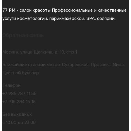
77 PM - салон красоты Профессиональные и качественные
услуги косметологии, парикмахерской, SPA, солярий.
Обратная связь
Москва, улица Щепкина, д. 18, стр 1
Ближайшие станции метро: Сухаревская, Проспект Мира,
Цветной бульвар.
Телефон:
+7 985 787 11 55
+7 915 284 15 15
Без выходных
с 10:00 до 23:00