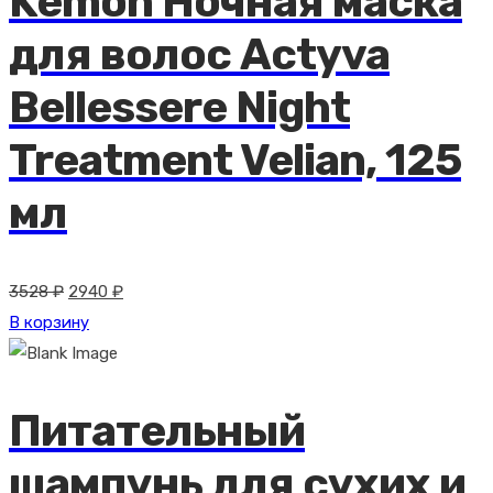
Kemon Ночная маска
для волос Actyva
Bellessere Night
Treatment Velian, 125
мл
Первоначальная
Текущая
3528
₽
2940
₽
цена
цена:
В корзину
составляла
2940 ₽.
3528 ₽.
Питательный
шампунь для сухих и