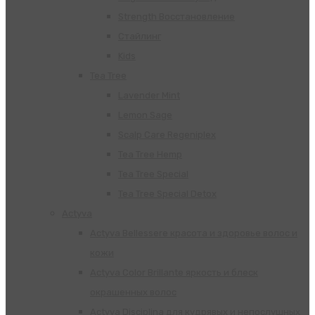
Strength Восстановление
Стайлинг
Kids
Tea Tree
Lavender Mint
Lemon Sage
Scalp Care Regeniplex
Tea Tree Hemp
Tea Tree Special
Tea Tree Special Detox
Actyva
Actyva Bellessere красота и здоровье волос и
кожи
Actyva Color Brillante яркость и блеск
окрашенных волос
Actyva Disciplina для кудрявых и непослушных