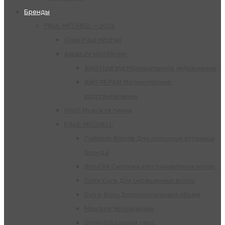
Бренды
PAUL MITCHELL – 2025
Clear Paul Mitchell
Awapuhi Wild Ginger
AWG Hydrate Молекулярное увлажнение
AWG REPAIR Молекулярное
восстановление
Mitch Мужская линия
РАUL МITCHELL
Platinum Blonde Для холодных оттенков
блонда
Bond RX Система восстановления волос
Color Care Для окрашенных волос
Extra-Body Дополнительный объём
Moisture Увлажнение
Original Базовый уход