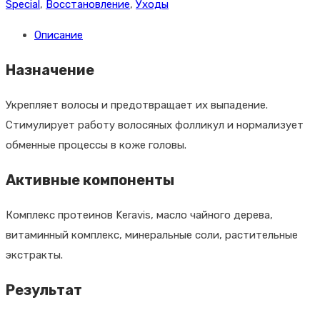
Mitchell
Special
,
Восстановление
,
Уходы
Регенерирующие
Описание
ампулы
против
Назначение
выпадения
волос
Укрепляет волосы и предотвращает их выпадение.
Tea
Стимулирует работу волосяных фолликул и нормализует
Tree
обменные процессы в коже головы.
Hair
Активные компоненты
Lotion,
несмываемые,
Комплекс протеинов Keravis, масло чайного дерева,
12
витаминный комплекс, минеральные соли, растительные
штук
экстракты.
по
6
Результат
мл.