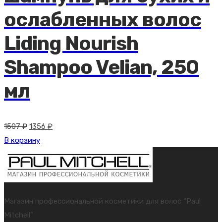
ослабленных волос
Liding Nourish
Shampoo Velian, 250
мл
Первоначальная
Текущая
1507
₽
1356
₽
цена
цена:
В корзину
составляла
1356 ₽.
1507 ₽.
Магазин профессиональной косметики для волос “Paul
Mitchell”