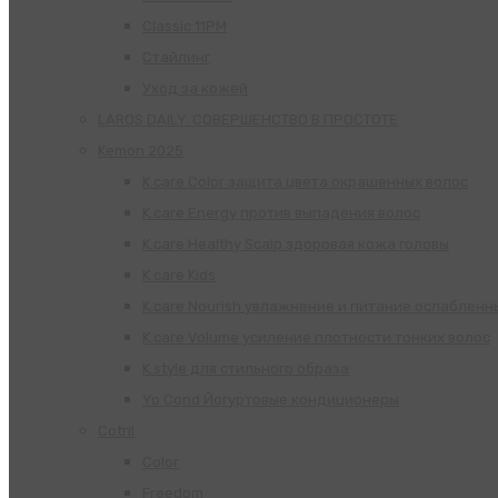
Classic 11PM
Стайлинг
Уход за кожей
LAROS DAILY. СОВЕРШЕНСТВО В ПРОСТОТЕ
Kemon 2025
K.care Color защита цвета окрашенных волос
K.care Energy против выпадения волос
K.care Healthy Scalp здоровая кожа головы
K.care Kids
K.care Nourish увлажнение и питание ослабленн
K.care Volume усиление плотности тонких волос
K.style для стильного образа
Yo Cond Йогуртовые кондиционеры
Cotril
Color
Freedom