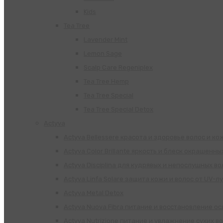
Kids
Tea Tree
Lavender Mint
Lemon Sage
Scalp Care Regeniplex
Tea Tree Hemp
Tea Tree Special
Tea Tree Special Detox
Actyva
Actyva Bellessere красота и здоровье волос и ко
Actyva Color Brillante яркость и блеск окрашенны
Actyva Disciplina для кудрявых и непослушных во
Actyva Linfa Solare защита кожи и волос от UV-л
Actyva Metal Detox
Actyva Nuova Fibra питание и восстановление о
Actyva Nutrizione питание и увлажнение сухих в