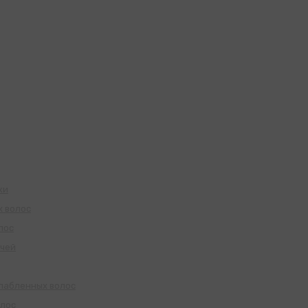
жи
х волос
лос
учей
слабленных волос
олос