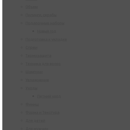
Объем
Пилинги, скрабы
Подарочные наборы
Новый год
Подготовка к укладке
Спреи
Термозащита
Техника для волос
Шампуни
Увлажнение
Уходы
Летний уход
Финиш
Форма и Текстура
Для детей
Для мужчин