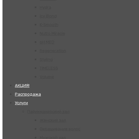
Hydra
Icy Blond
K-Smooth
Nutro Miracle
pH MED
Regeneration
Styling
TIMELESS
Volume
АКЦИЯ!
Распродажа
Услуги
Парикмахерский зал
Женский зал
Окрашивание волос
Мужской зал