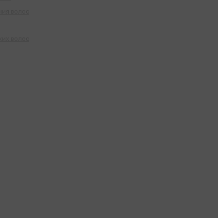
ния волос
ких волос