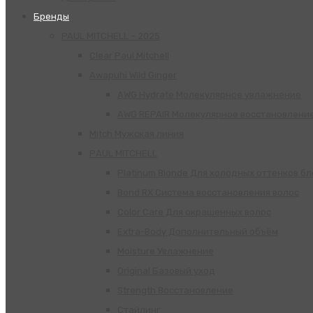
Бренды
PAUL MITCHELL – 2025
Clear Paul Mitchell
Awapuhi Wild Ginger
AWG Hydrate Молекулярное увлажнение
AWG REPAIR Молекулярное восстановлени
Mitch Мужская линия
РАUL МITCHELL
Platinum Blonde Для холодных оттенков б
Bond RX Система восстановления волос
Color Care Для окрашенных волос
Extra-Body Дополнительный объём
Moisture Увлажнение
Original Базовый уход
Strength Восстановление
Стайлинг