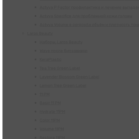
Actyva P Factor профилактика и лечение выпаде
Actyva Specifice для проблемной кожи головы
Actyva Volume e corposita объём и плотность тон
Laros Beauty
Наборы, Laros Beauty
Wave после биозавивки
KeraPlastic
Tea Tree Green Label
Lavender Blossom Green Label
Lemon Tree Green Label
11 PM
Basic 11 PM
Hydrate 11PM
Color 11PM
Volume 11PM
Restore 11PM