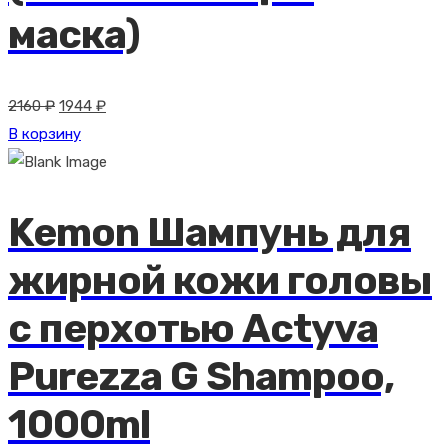
маска)
Первоначальная
Текущая
2160
₽
1944
₽
цена
цена:
В корзину
составляла
1944 ₽.
2160 ₽.
Kemon Шампунь для
жирной кожи головы
с перхотью Actyva
Purezza G Shampoo,
1000ml