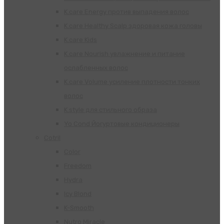
K.care Energy против выпадения волос
K.care Healthy Scalp здоровая кожа головы
K.care Kids
K.care Nourish увлажнение и питание
ослабленных волос
K.care Volume усиление плотности тонких
волос
K.style для стильного образа
Yo Cond Йогуртовые кондиционеры
Cotril
Color
Freedom
Hydra
Icy Blond
K-Smooth
Nutro Miracle