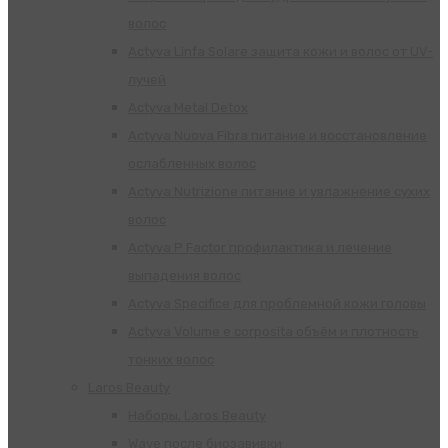
волос
Actyva Linfa Solare защита кожи и волос от UV-
лучей
Actyva Metal Detox
Actyva Nuova Fibra питание и восстановление
ослабленных волос
Actyva Nutrizione питание и увлажнение сухих
волос
Actyva P Factor профилактика и лечение
выпадения волос
Actyva Specifice для проблемной кожи головы
Actyva Volume e corposita объём и плотность
тонких волос
Laros Beauty
Наборы, Laros Beauty
Wave после биозавивки