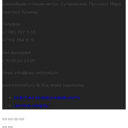
Ближайшие станции метро: Сухаревская, Проспект Мира,
Цветной бульвар.
Телефон:
+7 985 787 11 55
+7 915 284 15 15
Без выходных
с 10:00 до 23:00
Email: info@paul-mitchell.pro
paul-mitchell.pro © Все права защищены
Политика конфиденциальности
Договор оферты