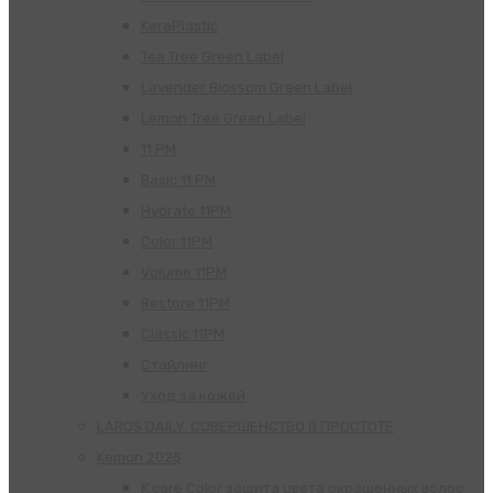
KeraPlastic
Tea Tree Green Label
Lavender Blossom Green Label
Lemon Tree Green Label
11 PM
Basic 11 PM
Hydrate 11PM
Color 11PM
Volume 11PM
Restore 11PM
Classic 11PM
Стайлинг
Уход за кожей
LAROS DAILY. СОВЕРШЕНСТВО В ПРОСТОТЕ
Kemon 2025
K.care Color защита цвета окрашенных волос