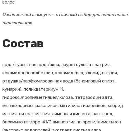
волос.
Очень мягкий шампунь – отличный выбор для волос после
окрашивания!
Состав
вода/туалетная вода/аква, лауретсульфат натрия,
кокамидопропилбетаин, кокамид mea, хлорид натрия,
отдушка/парфюмированная вода (бензиловый спирт,
кумарин), поликватерниум 11,
гидроксипропилметилцеллюлоза, тетразодий эдта,
метилхлоризотиазолинон, метилизотиазолинон, хлорид
магния, нитрат магния, лимонная кислота, пантенол,
бисамино пэг/ppg-41/3 аминоэтил пг-пропилдиметикон
(экстракт водорослей, экстракт листьев алоэ