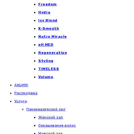
Freedom
Hydra
Icy Blond
K-Smooth
Nutro Miracle
pH MED
Regeneration
Styling
TIMELESS
Volume
АКЦИЯ!
Распродажа
Услуги
Парикмахерский зал
Женский зал
Окрашивание волос
Мужской зал