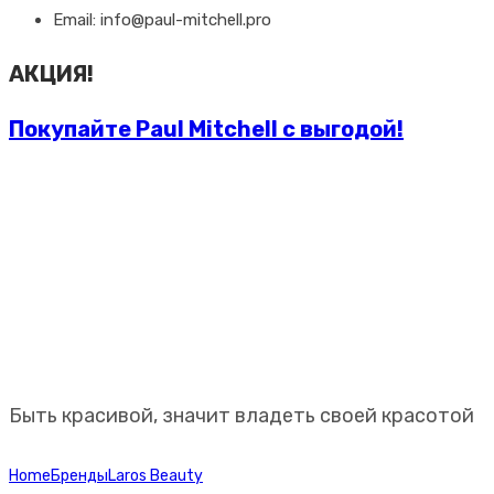
Email: info@paul-mitchell.pro
АКЦИЯ!
Покупайте Paul Mitchell с выгодой!
Профессиональная
косметика Paul Mitchell
Быть красивой, значит владеть своей красотой
Home
Бренды
Laros Beauty
LAROS BEAUTY 11PM Shampoo Light