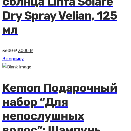
солнца Linfa Solare
Dry Spray Velian, 125
мл
Первоначальная
Текущая
3600
₽
3000
₽
цена
цена:
В корзину
составляла
3000 ₽.
3600 ₽.
Kemon Подарочный
набор “Для
непослушных
волос”: Шампунь