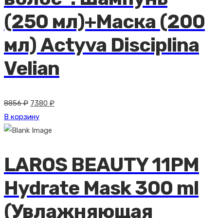
(250 мл)+Маска (200
мл) Actyva Disciplina
Velian
Первоначальная
Текущая
8856
₽
7380
₽
цена
цена:
В корзину
составляла
7380 ₽.
8856 ₽.
LAROS BEAUTY 11PM
Hydrate Mask 300 ml
(Увлажняющая