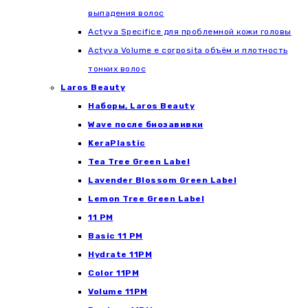
выпадения волос
Actyva Specifice для проблемной кожи головы
Actyva Volume e corposita объём и плотность
тонких волос
Laros Beauty
Наборы, Laros Beauty
Wave после биозавивки
KeraPlastic
Tea Tree Green Label
Lavender Blossom Green Label
Lemon Tree Green Label
11 PM
Basic 11 PM
Hydrate 11PM
Color 11PM
Volume 11PM