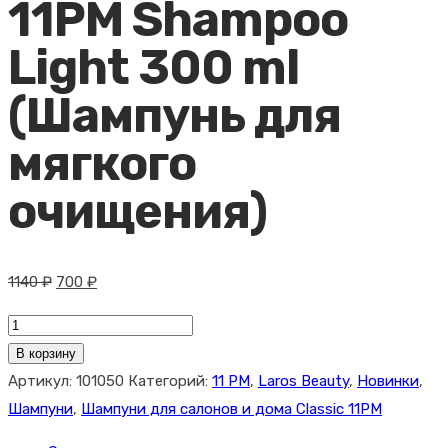
11PM Shampoo
Light 300 ml
(Шампунь для
мягкого
очищения)
Первоначальная
Текущая
1140
₽
700
₽
цена
цена:
Количество
составляла
700 ₽.
товара
В корзину
1140 ₽.
LAROS
Артикул:
101050
Категорий:
11 PM
,
Laros Beauty
,
Новинки
,
BEAUTY
Шампуни
,
Шампуни для салонов и дома Classic 11PM
11PM