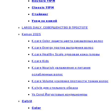
Restore 11PM
Classic 11PM
Стайлинг
Уход за кожей
LAROS DAILY. СОВЕРШЕНСТВО В ПРОСТОТЕ
Kemon 2025
K.care Color защита цвета окрашенных волос
K.care Energy против выпадения волос
K.care Healthy Scalp здоровая кожа головы
K.care Kids
K.care Nourish увлажнение и питание
ослабленных волос
K.care Volume усиление плотности тонких волос
K.style для стильного образа
Yo Cond Йогуртовые кондиционеры
Cotril
Color