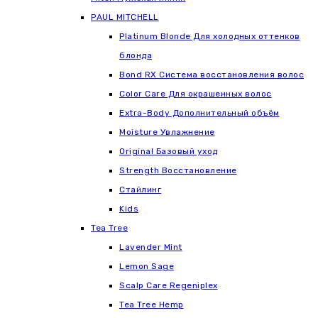
РАUL МITCHELL
Platinum Blonde Для холодных оттенков
блонда
Bond RX Система восстановления волос
Color Care Для окрашенных волос
Extra-Body Дополнительный объём
Moisture Увлажнение
Original Базовый уход
Strength Восстановление
Стайлинг
Kids
Tea Tree
Lavender Mint
Lemon Sage
Scalp Care Regeniplex
Tea Tree Hemp