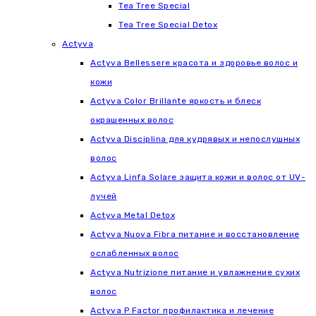
Tea Tree Special
Tea Tree Special Detox
Actyva
Actyva Bellessere красота и здоровье волос и
кожи
Actyva Color Brillante яркость и блеск
окрашенных волос
Actyva Disciplina для кудрявых и непослушных
волос
Actyva Linfa Solare защита кожи и волос от UV-
лучей
Actyva Metal Detox
Actyva Nuova Fibra питание и восстановление
ослабленных волос
Actyva Nutrizione питание и увлажнение сухих
волос
Actyva P Factor профилактика и лечение