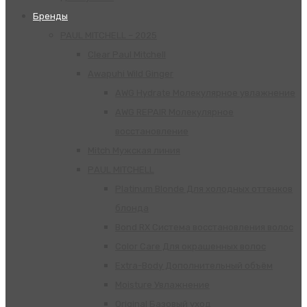
Бренды
PAUL MITCHELL – 2025
Clear Paul Mitchell
Awapuhi Wild Ginger
AWG Hydrate Молекулярное увлажнение
AWG REPAIR Молекулярное
восстановление
Mitch Мужская линия
РАUL МITCHELL
Platinum Blonde Для холодных оттенков
блонда
Bond RX Система восстановления волос
Color Care Для окрашенных волос
Extra-Body Дополнительный объём
Moisture Увлажнение
Original Базовый уход