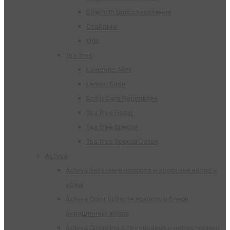
Strength Восстановление
Стайлинг
Kids
Tea Tree
Lavender Mint
Lemon Sage
Scalp Care Regeniplex
Tea Tree Hemp
Tea Tree Special
Tea Tree Special Detox
Actyva
Actyva Bellessere красота и здоровье волос и
кожи
Actyva Color Brillante яркость и блеск
окрашенных волос
Actyva Disciplina для кудрявых и непослушных