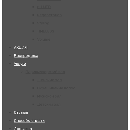
pH MED
Regeneration
Styling
TIMELESS
Volume
АКЦИЯ!
Распродажа
Услуги
Парикмахерский зал
Женский зал
Окрашивание волос
Мужской зал
Детский зал
Отзывы
Способы оплаты
Доставка