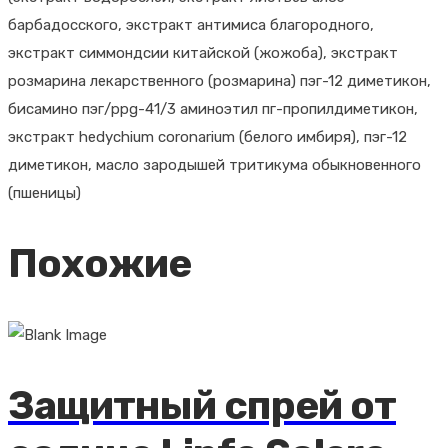
барбадосского, экстракт антимиса благородного,
экстракт симмондсии китайской (жожоба), экстракт
розмарина лекарственного (розмарина) пэг-12 диметикон,
бисамино пэг/ppg-41/3 аминоэтил пг-пропилдиметикон,
экстракт hedychium coronarium (белого имбиря), пэг-12
диметикон, масло зародышей тритикума обыкновенного
(пшеницы)
Похожие
Защитный спрей от