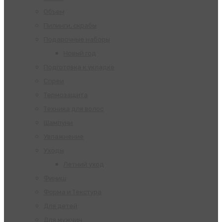
Объем
Пилинги, скрабы
Подарочные наборы
Новый год
Подготовка к укладке
Спреи
Термозащита
Техника для волос
Шампуни
Увлажнение
Уходы
Летний уход
Финиш
Форма и Текстура
Для детей
Для мужчин