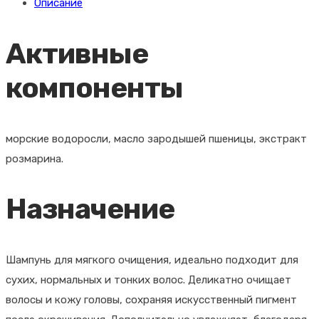
Описание
Shampoo
Light
Активные
300
ml
компоненты
(Шампунь
для
мягкого
морские водоросли, масло зародышей пшеницы, экстракт
очищения)
розмарина.
Назначение
Шампунь для мягкого очищения, идеально подходит для
сухих, нормальных и тонких волос. Деликатно очищает
волосы и кожу головы, сохраняя искусственный пигмент