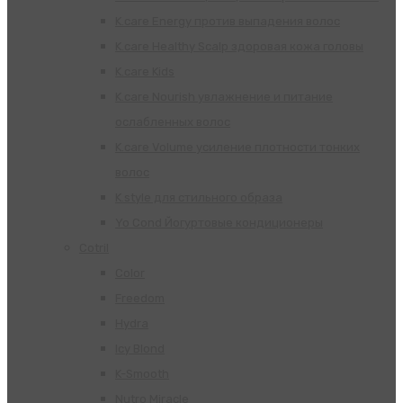
K.care Energy против выпадения волос
K.care Healthy Scalp здоровая кожа головы
K.care Kids
K.care Nourish увлажнение и питание
ослабленных волос
K.care Volume усиление плотности тонких
волос
K.style для стильного образа
Yo Cond Йогуртовые кондиционеры
Cotril
Color
Freedom
Hydra
Icy Blond
K-Smooth
Nutro Miracle