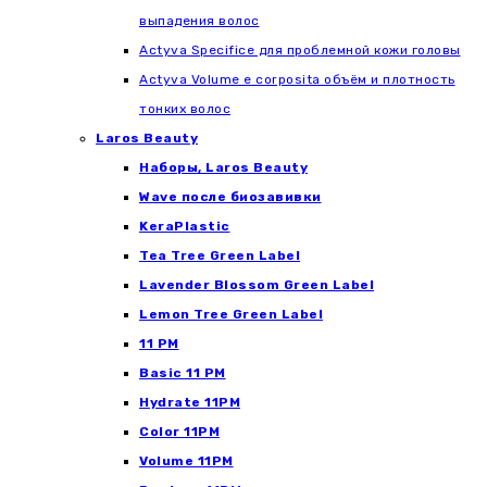
выпадения волос
Actyva Specifice для проблемной кожи головы
Actyva Volume e corposita объём и плотность
тонких волос
Laros Beauty
Наборы, Laros Beauty
Wave после биозавивки
KeraPlastic
Tea Tree Green Label
Lavender Blossom Green Label
Lemon Tree Green Label
11 PM
Basic 11 PM
Hydrate 11PM
Color 11PM
Volume 11PM