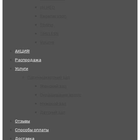
pH MED
Regeneration
Styling
TIMELESS
Volume
АКЦИЯ!
Распродажа
Услуги
Парикмахерский зал
Женский зал
Окрашивание волос
Мужской зал
Детский зал
Отзывы
Способы оплаты
Доставка