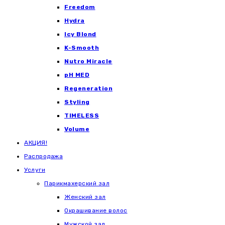
Freedom
Hydra
Icy Blond
K-Smooth
Nutro Miracle
pH MED
Regeneration
Styling
TIMELESS
Volume
АКЦИЯ!
Распродажа
Услуги
Парикмахерский зал
Женский зал
Окрашивание волос
Мужской зал