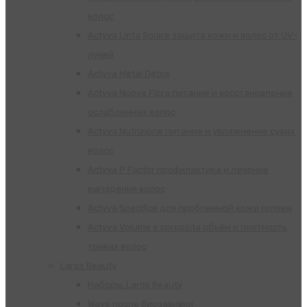
волос
Actyva Linfa Solare защита кожи и волос от UV-
лучей
Actyva Metal Detox
Actyva Nuova Fibra питание и восстановление
ослабленных волос
Actyva Nutrizione питание и увлажнение сухих
волос
Actyva P Factor профилактика и лечение
выпадения волос
Actyva Specifice для проблемной кожи головы
Actyva Volume e corposita объём и плотность
тонких волос
Laros Beauty
Наборы, Laros Beauty
Wave после биозавивки