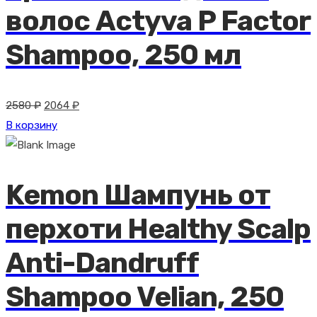
волос Actyva P Factor
Shampoo, 250 мл
Первоначальная
Текущая
2580
₽
2064
₽
цена
цена:
В корзину
составляла
2064 ₽.
2580 ₽.
Kemon Шампунь от
перхоти Healthy Scalp
Anti-Dandruff
Shampoo Velian, 250