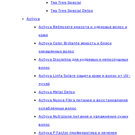
Tea Tree Special
Tea Tree Special Detox
Actyva
Actyva Bellessere красота и здоровье волос и
кожи
Actyva Color Brillante яркость и блеск
окрашенных волос
Actyva Disciplina для кудрявых и непослушных
волос
Actyva Linfa Solare защита кожи и волос от UV-
лучей
Actyva Metal Detox
Actyva Nuova Fibra питание и восстановление
ослабленных волос
Actyva Nutrizione питание и увлажнение сухих
волос
Actyva P Factor профилактика и лечение