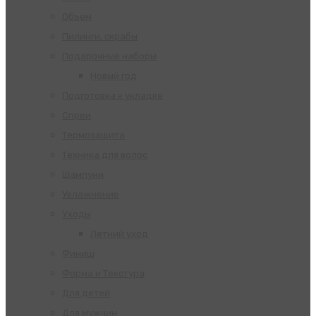
Объем
Пилинги, скрабы
Подарочные наборы
Новый год
Подготовка к укладке
Спреи
Термозащита
Техника для волос
Шампуни
Увлажнение
Уходы
Летний уход
Финиш
Форма и Текстура
Для детей
Для мужчин