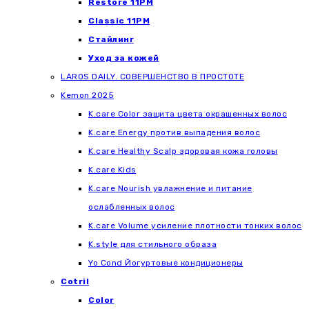
Restore 11PM
Classic 11PM
Стайлинг
Уход за кожей
LAROS DAILY. СОВЕРШЕНСТВО В ПРОСТОТЕ
Kemon 2025
K.care Color защита цвета окрашенных волос
K.care Energy против выпадения волос
K.care Healthy Scalp здоровая кожа головы
K.care Kids
K.care Nourish увлажнение и питание
ослабленных волос
K.care Volume усиление плотности тонких волос
K.style для стильного образа
Yo Cond Йогуртовые кондиционеры
Cotril
Color