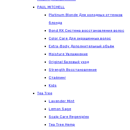
РАUL МITCHELL
Platinum Blonde Для холодных оттенков
блонда
Bond RX Система восстановления волос
Color Care Для окрашенных волос
Extra-Body Дополнительный объём
Moisture Увлажнение
Original Базовый уход
Strength Восстановление
Стайлинг
Kids
Tea Tree
Lavender Mint
Lemon Sage
Scalp Care Regeniplex
Tea Tree Hemp