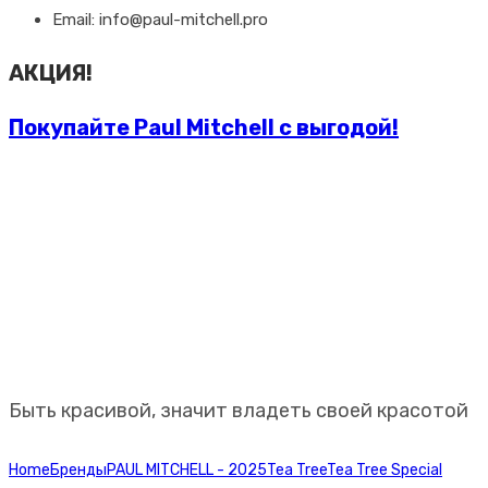
Email: info@paul-mitchell.pro
АКЦИЯ!
Покупайте Paul Mitchell с выгодой!
Профессиональная
косметика Paul Mitchell
Быть красивой, значит владеть своей красотой
Home
Бренды
PAUL MITCHELL - 2025
Tea Tree
Tea Tree Special
Paul