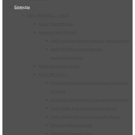
Бренды
PAUL MITCHELL – 2025
Clear Paul Mitchell
Awapuhi Wild Ginger
AWG Hydrate Молекулярное увлажнение
AWG REPAIR Молекулярное
восстановление
Mitch Мужская линия
РАUL МITCHELL
Platinum Blonde Для холодных оттенков
блонда
Bond RX Система восстановления волос
Color Care Для окрашенных волос
Extra-Body Дополнительный объём
Moisture Увлажнение
Original Базовый уход