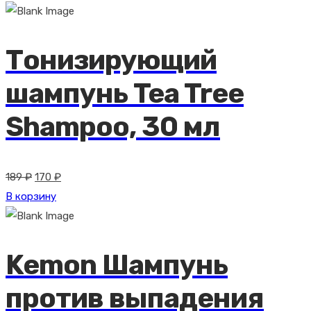
составляла
170 ₽.
189 ₽.
Тонизирующий
шампунь Tea Tree
Shampoo, 30 мл
Первоначальная
Текущая
189
₽
170
₽
цена
цена:
В корзину
составляла
170 ₽.
189 ₽.
Kemon Шампунь
против выпадения