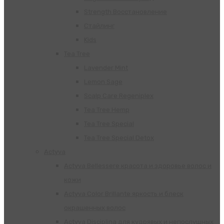
Strength Восстановление
Стайлинг
Kids
Tea Tree
Lavender Mint
Lemon Sage
Scalp Care Regeniplex
Tea Tree Hemp
Tea Tree Special
Tea Tree Special Detox
Actyva
Actyva Bellessere красота и здоровье волос и
кожи
Actyva Color Brillante яркость и блеск
окрашенных волос
Actyva Disciplina для кудрявых и непослушных