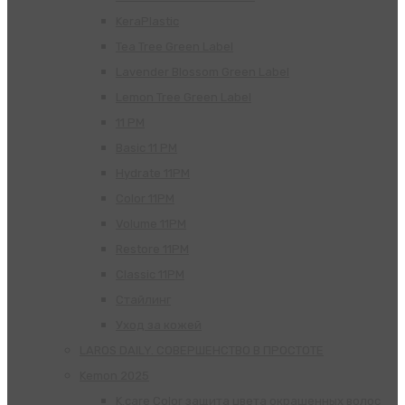
KeraPlastic
Tea Tree Green Label
Lavender Blossom Green Label
Lemon Tree Green Label
11 PM
Basic 11 PM
Hydrate 11PM
Color 11PM
Volume 11PM
Restore 11PM
Classic 11PM
Стайлинг
Уход за кожей
LAROS DAILY. СОВЕРШЕНСТВО В ПРОСТОТЕ
Kemon 2025
K.care Color защита цвета окрашенных волос