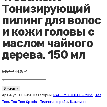
Тонизирующий
пилинг для волос
и кожи головы с
маслом чайного
дерева, 150 мл
Первоначальная
Текущая
5454
₽
4438
₽
цена
цена:
Количество
составляла
4438 ₽.
товара
В корзину
5454 ₽.
Paul
Артикул:
TTT-150
Категорий:
PAUL MITCHELL - 2025
,
Tea
Mitchell
Tree
,
Tea Tree Special
,
Пилинги, скрабы
,
Шампуни