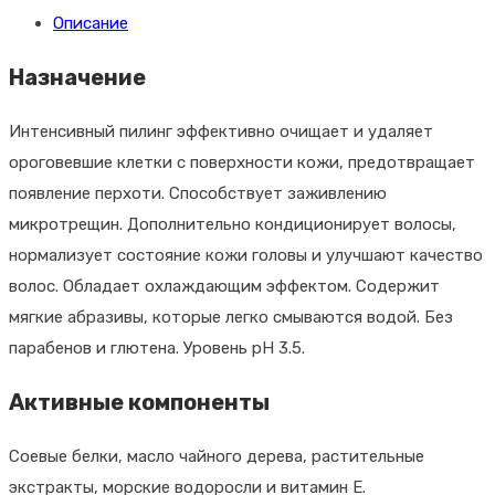
Tea
Описание
Tree
Hair
Назначение
&
Scalp
Интенсивный пилинг эффективно очищает и удаляет
Treatment
ороговевшие клетки с поверхности кожи, предотвращает
Тонизирующий
появление перхоти. Способствует заживлению
пилинг
микротрещин. Дополнительно кондиционирует волосы,
для
нормализует состояние кожи головы и улучшают качество
волос
волос. Обладает охлаждающим эффектом. Содержит
и
мягкие абразивы, которые легко смываются водой. Без
кожи
парабенов и глютена. Уровень pH 3.5.
головы
Активные компоненты
с
маслом
Соевые белки, масло чайного дерева, растительные
чайного
экстракты, морские водоросли и витамин Е.