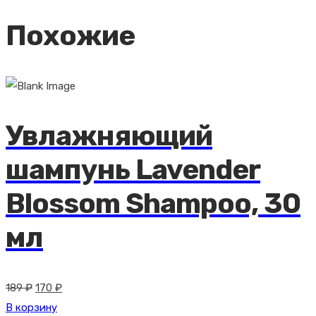
Похожие
Увлажняющий
шампунь Lavender
Blossom Shampoo, 30
мл
Первоначальная
Текущая
189
₽
170
₽
цена
цена:
В корзину