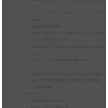
волос
Actyva Linfa Solare защита кожи и волос от UV-
лучей
Actyva Metal Detox
Actyva Nuova Fibra питание и восстановление
ослабленных волос
Actyva Nutrizione питание и увлажнение сухих
волос
Actyva P Factor профилактика и лечение
выпадения волос
Actyva Specifice для проблемной кожи головы
Actyva Volume e corposita объём и плотность
тонких волос
Laros Beauty
Наборы, Laros Beauty
Wave после биозавивки