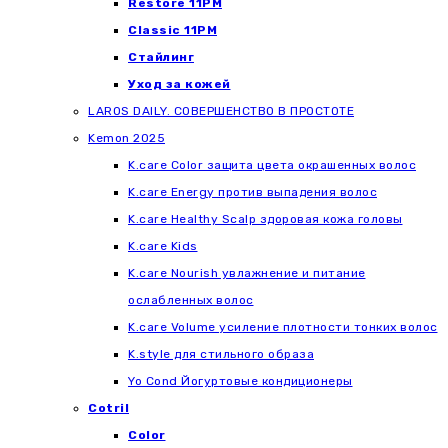
Restore 11PM
Classic 11PM
Стайлинг
Уход за кожей
LAROS DAILY. СОВЕРШЕНСТВО В ПРОСТОТЕ
Kemon 2025
K.care Color защита цвета окрашенных волос
K.care Energy против выпадения волос
K.care Healthy Scalp здоровая кожа головы
K.care Kids
K.care Nourish увлажнение и питание
ослабленных волос
K.care Volume усиление плотности тонких волос
K.style для стильного образа
Yo Cond Йогуртовые кондиционеры
Cotril
Color