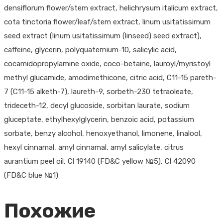
densiflorum flower/stem extract, helichrysum italicum extract,
cota tinctoria flower/leaf/stem extract, linum usitatissimum
seed extract (linum usitatissimum (linseed) seed extract),
caffeine, glycerin, polyquaternium-10, salicylic acid,
cocamidopropylamine oxide, coco-betaine, lauroyl/myristoyl
methyl glucamide, amodimethicone, citric acid, C11-15 pareth-
7 (C11-15 alketh-7), laureth-9, sorbeth-230 tetraoleate,
trideceth-12, decyl glucoside, sorbitan laurate, sodium
gluceptate, ethylhexylglycerin, benzoic acid, potassium
sorbate, benzy alcohol, henoxyethanol, limonene, linalool,
hexyl cinnamal, amyl cinnamal, amyl salicylate, citrus
aurantium peel oil, Cl 19140 (FD&C yellow №5), Cl 42090
(FD&C blue №1)
Похожие