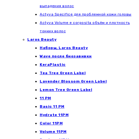
выпадения волос
Actyva Specifice для проблемной кожи головы
Actyva Volume e corposita объём и плотность
тонких волос
Laros Beauty
Наборы, Laros Beauty
Wave после биозавивки
KeraPlastic
Tea Tree Green Label
Lavender Blossom Green Label
Lemon Tree Green Label
11 PM
Basic 11 PM
Hydrate 11PM
Color 11PM
Volume 11PM