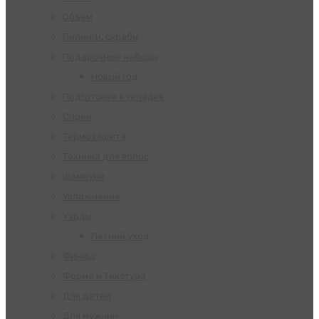
Объем
Пилинги, скрабы
Подарочные наборы
Новый год
Подготовка к укладке
Спреи
Термозащита
Техника для волос
Шампуни
Увлажнение
Уходы
Летний уход
Финиш
Форма и Текстура
Для детей
Для мужчин