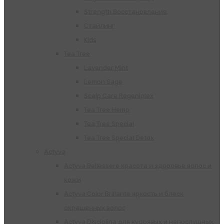
Strength Восстановление
Стайлинг
Kids
Tea Tree
Lavender Mint
Lemon Sage
Scalp Care Regeniplex
Tea Tree Hemp
Tea Tree Special
Tea Tree Special Detox
Actyva
Actyva Bellessere красота и здоровье волос и
кожи
Actyva Color Brillante яркость и блеск
окрашенных волос
Actyva Disciplina для кудрявых и непослушных