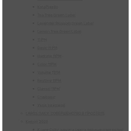
KeraPlastic
Tea Tree Green Label
Lavender Blossom Green Label
Lemon Tree Green Label
11 PM
Basic 11 PM
Hydrate 11PM
Color 11PM
Volume 11PM
Restore 11PM
Classic 11PM
Стайлинг
Уход за кожей
LAROS DAILY. СОВЕРШЕНСТВО В ПРОСТОТЕ
Kemon 2025
K.care Color защита цвета окрашенных волос