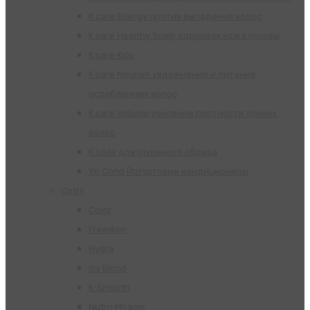
K.care Energy против выпадения волос
K.care Healthy Scalp здоровая кожа головы
K.care Kids
K.care Nourish увлажнение и питание
ослабленных волос
K.care Volume усиление плотности тонких
волос
K.style для стильного образа
Yo Cond Йогуртовые кондиционеры
Cotril
Color
Freedom
Hydra
Icy Blond
K-Smooth
Nutro Miracle