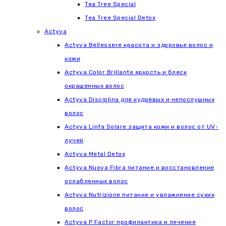
Tea Tree Special
Tea Tree Special Detox
Actyva
Actyva Bellessere красота и здоровье волос и
кожи
Actyva Color Brillante яркость и блеск
окрашенных волос
Actyva Disciplina для кудрявых и непослушных
волос
Actyva Linfa Solare защита кожи и волос от UV-
лучей
Actyva Metal Detox
Actyva Nuova Fibra питание и восстановление
ослабленных волос
Actyva Nutrizione питание и увлажнение сухих
волос
Actyva P Factor профилактика и лечение