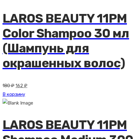
LAROS BEAUTY 11PM
Color Shampoo 30 мл
(Шампунь для
окрашенных волос)
Первоначальная
Текущая
180
₽
162
₽
цена
цена:
В корзину
составляла
162 ₽.
180 ₽.
LAROS BEAUTY 11PM