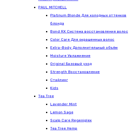
РАUL МITCHELL
Platinum Blonde Для холодных оттенков
блонда
Bond RX Система восстановления волос
Color Care Для окрашенных волос
Extra-Body Дополнительный объём
Moisture Увлажнение
Original Базовый уход
Strength Восстановление
Стайлинг
Kids
Tea Tree
Lavender Mint
Lemon Sage
Scalp Care Regeniplex
Tea Tree Hemp