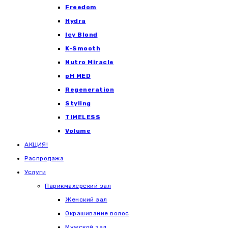
Freedom
Hydra
Icy Blond
K-Smooth
Nutro Miracle
pH MED
Regeneration
Styling
TIMELESS
Volume
АКЦИЯ!
Распродажа
Услуги
Парикмахерский зал
Женский зал
Окрашивание волос
Мужской зал