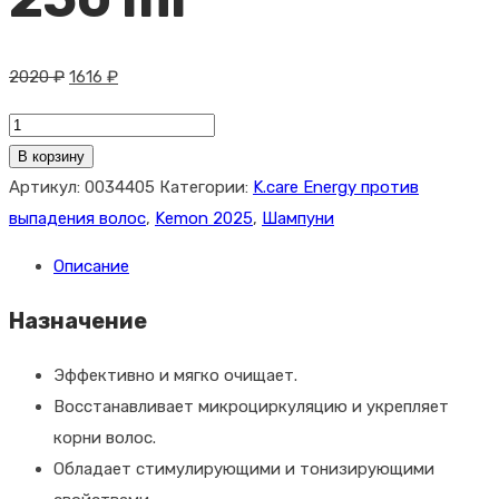
Первоначальная
Текущая
2020
₽
1616
₽
цена
цена:
Количество
составляла
1616 ₽.
товара
В корзину
2020 ₽.
Kemon
Артикул:
0034405
Категории:
K.care Energy против
Энергетический
выпадения волос
,
Kemon 2025
,
Шампуни
шампунь
Описание
для
ослабленных
Назначение
волос
ENERGY
Эффективно и мягко очищает.
SHAMPOO
Восстанавливает микроциркуляцию и укрепляет
VELIAN,
корни волос.
250
Обладает стимулирующими и тонизирующими
ml