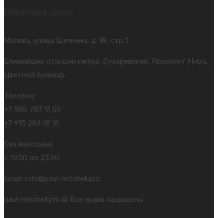
Обратная связь
Москва, улица Щепкина, д. 18, стр 1
Ближайшие станции метро: Сухаревская, Проспект Мира,
Цветной бульвар.
Телефон:
+7 985 787 11 55
+7 915 284 15 15
Без выходных
с 10:00 до 23:00
Email: info@paul-mitchell.pro
paul-mitchell.pro © Все права защищены