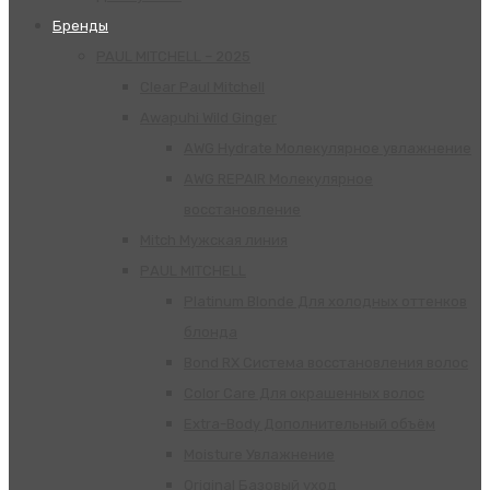
Бренды
PAUL MITCHELL – 2025
Clear Paul Mitchell
Awapuhi Wild Ginger
AWG Hydrate Молекулярное увлажнение
AWG REPAIR Молекулярное
восстановление
Mitch Мужская линия
РАUL МITCHELL
Platinum Blonde Для холодных оттенков
блонда
Bond RX Система восстановления волос
Color Care Для окрашенных волос
Extra-Body Дополнительный объём
Moisture Увлажнение
Original Базовый уход