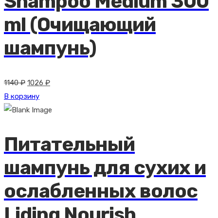
Shampoo Medium 300
ml (Очищающий
шампунь)
Первоначальная
Текущая
1140
₽
1026
₽
цена
цена:
В корзину
составляла
1026 ₽.
1140 ₽.
Питательный
шампунь для сухих и
ослабленных волос
Liding Nourish