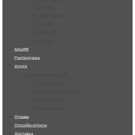
pH MED
Regeneration
Styling
TIMELESS
Volume
АКЦИЯ!
Распродажа
Услуги
Парикмахерский зал
Женский зал
Окрашивание волос
Мужской зал
Детский зал
Отзывы
Способы оплаты
Доставка